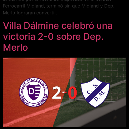
Ferrocarril Midland, terminó sin que Midland y Dep.
Merlo lograran convertir.
Villa Dálmine celebró una
victoria 2-0 sobre Dep.
Merlo