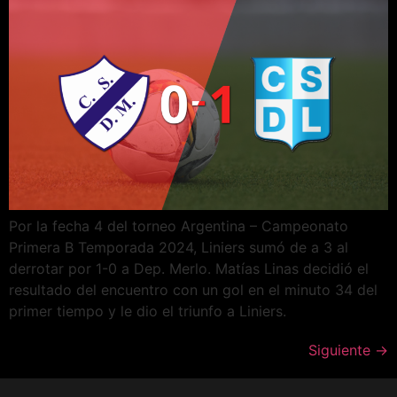
Por la fecha 4 del torneo Argentina – Campeonato
Primera B Temporada 2024, Liniers sumó de a 3 al
derrotar por 1-0 a Dep. Merlo. Matías Linas decidió el
resultado del encuentro con un gol en el minuto 34 del
primer tiempo y le dio el triunfo a Liniers.
Siguiente
→