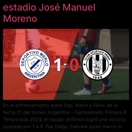
estadio José Manuel
Moreno
En el enfrentamiento entre Dep. Merlo y Fénix de la
fecha 21 del torneo Argentina – Campeonato Primera B
Temporada 2024, el equipo anfitrión logró una victoria
ajustada por 1 a 0. Fue Diego Cabrera quien marcó el