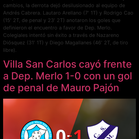
cambios, la derrota dejó desilusionado al equipo de
Andrés Cabrera. Lautaro Arellano (7′ 1T) y Rodrigo Cao
(15′ 2T, de penal y 23′ 2T) anotaron los goles que
definieron el encuentro a favor de Dep. Merlo.
Colegiales intentó sin éxito a través de Nazareno
Diósquez (31′ 1T) y Diego Magallanes (46′ 2T, de tiro
libre).
Villa San Carlos cayó frente
a Dep. Merlo 1-0 con un gol
de penal de Mauro Pajón