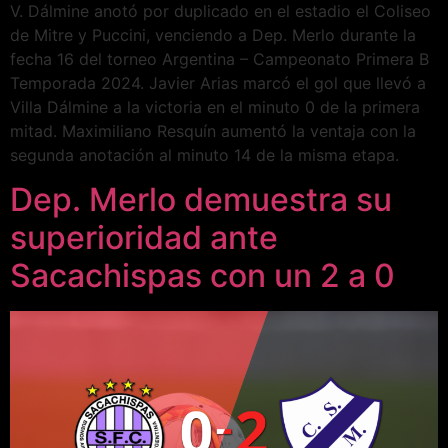
V. Dálmine anotó por duplicado en el estadio el Coliseo
de Mitre y Puccini, venciendo a Dep. Merlo durante la
fecha 16 del torneo Argentina – Campeonato Primera B
Temporada 2024. Javier Arias marcó el gol que llevó a
Villa Dálmine a la victoria en el minuto 0 de la primera
mitad. Maximiliano Resquín aumentó la ventaja con la
segunda anotación al minuto 14 de la misma etapa.
Dep. Merlo demuestra su
superioridad ante
Sacachispas con un 2 a 0