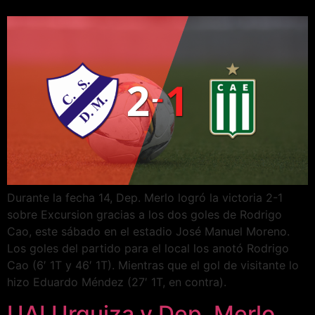
Durante la fecha 14, Dep. Merlo logró la victoria 2-1
sobre Excursion gracias a los dos goles de Rodrigo
Cao, este sábado en el estadio José Manuel Moreno.
Los goles del partido para el local los anotó Rodrigo
Cao (6′ 1T y 46′ 1T). Mientras que el gol de visitante lo
hizo Eduardo Méndez (27′ 1T, en contra).
UAI Urquiza y Dep. Merlo