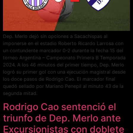
Dep. Merlo dejó sin opciones a Sacachispas al
imponerse en el estadio Roberto Ricardo Larrosa con
un contundente marcador 0-2 durante la fecha 15 del
torneo Argentina – Campeonato Primera B Temporada
2024. A los 46 minutos del primer tiempo, Dep. Merlo
logró su primer gol con una ejecución magistral desde
los doce pasos de Rodrigo Cao. El marcador final
quedó sellado por Mariano Penepil al minuto 43 de la
segunda mitad.
Rodrigo Cao sentenció el
triunfo de Dep. Merlo ante
Excursionistas con doblete