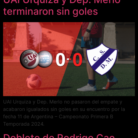
terminaron sin goles
UAI Urquiza y Dep. Merlo no pasaron del empate y
acabaron igualados sin goles en su encuentro por la
fecha 11 de Argentina – Campeonato Primera B
Temporada 2024.
Doblete de Rodrigo Cao