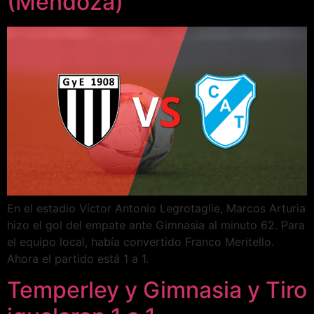
(Mendoza)
En el estadio Víctor Antonio Legrotaglie, Marcos Arturia
hizo el gol del empate ante Gimnasia al minuto 62. Para
el equipo local, había convertido Franco Meritello.
Ahora el partido está 1 a 1.
Temperley y Gimnasia y Tiro