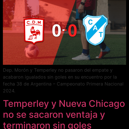
Dep. Morón y Temperley no pasaron del empate y
acabaron igualados sin goles en su encuentro por la
fecha 38 de Argentina – Campeonato Primera Nacional
2024.
Temperley y Nueva Chicago
no se sacaron ventaja y
terminaron sin goles