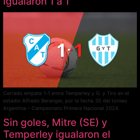
igualaron 1 a 1
Cerrado empate 1-1 entre Temperley y G. y Tiro en el
estadio Alfredo Beranger, por la fecha 35 del torneo
Argentina – Campeonato Primera Nacional 2024.
Sin goles, Mitre (SE) y
Temperley igualaron el