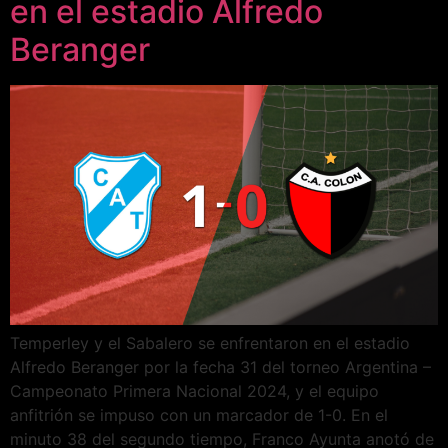
en el estadio Alfredo
Beranger
Temperley y el Sabalero se enfrentaron en el estadio
Alfredo Beranger por la fecha 31 del torneo Argentina –
Campeonato Primera Nacional 2024, y el equipo
anfitrión se impuso con un marcador de 1-0. En el
minuto 38 del segundo tiempo, Franco Ayunta anotó de