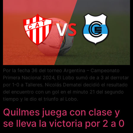
Por la fecha 36 del torneo Argentina – Campeonato
Primera Nacional 2024, El Lobo sumó de a 3 al derrotar
por 1-0 a Talleres. Nicolás Dematei decidió el resultado
del encuentro con un gol en el minuto 21 del segundo
tiempo y le dio el triunfo al Lobo.
Quilmes juega con clase y
se lleva la victoria por 2 a 0