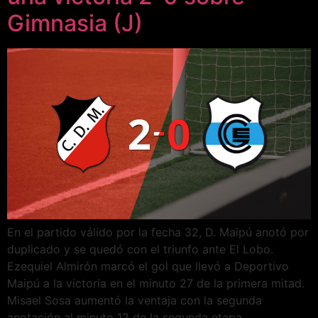
Gimnasia (J)
En el partido válido por la fecha 32, D. Maipú anotó por
duplicado y se quedó con el triunfo ante El Lobo.
Ezequiel Almirón marcó el gol que llevó a Deportivo
Maipú a la victoria en el minuto 27 de la primera mitad.
Misael Sosa aumentó la ventaja con la segunda
anotación al minuto 12 de la segunda etapa.