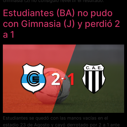
Gimnasia (J) no consiguió revertir el resultado.
Estudiantes (BA) no pudo
con Gimnasia (J) y perdió 2
a 1
Estudiantes se quedó con las manos vacías en el
estadio 23 de Agosto y cayó derrotado por 2 a 1 ante