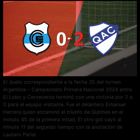
El duelo correspondiente a la fecha 35 del torneo
Argentina – Campeonato Primera Nacional 2024 entre
El Lobo y Cerveceros terminó con una victoria por 2 a
0 para el equipo visitante. Fue el delantero Emanuel
Herrera quien encaminó el triunfo de Quilmes en el
minuto 45 de la primera mitad. El otro gol cayó al
minuto 11 del segundo tiempo con la anotación de
Lautaro Parisi.