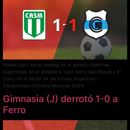
Nadie logró sacar ventaja en el estadio Malvinas
Argentinas, en el empate a 1 gol entre San Miguel y El
Lobo, en la fecha 34 del torneo Argentina –
Campeonato Primera Nacional 2024.
Gimnasia (J) derrotó 1-0 a
Ferro