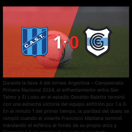
Durante la llave 4 del torneo Argentina – Campeonato
Primera Nacional 2024, el enfrentamiento entre San
Telmo y El Lobo en el estadio Osvaldo Baletto terminó
con una estrecha victoria del equipo anfitrión por 1 a 0.
En el minuto 1 del primer tiempo, la paridad del duelo se
rompió cuando el volante Francisco Maidana terminó
mandando el esférico al fondo de su propio arco y