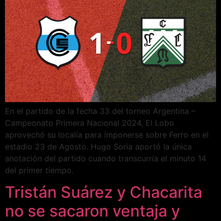
En el partido de la fecha 33 del torneo Argentina –
Campeonato Primera Nacional 2024, El Lobo
aprovechó su localía para imponerse sobre Ferro en el
estadio 23 de Agosto. Hugo Soria aportó la única
anotación del partido cuando transcurría el minuto 14
del primer tiempo.
Tristán Suárez y Chacarita
no se sacaron ventaja y