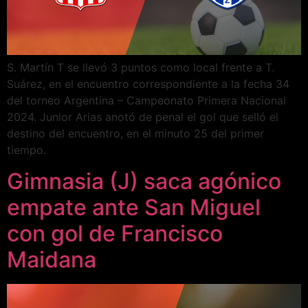
S. Martín T se llevó 3 puntos como local frente a T.
Suárez, en el encuentro correspondiente a la fecha 34
del torneo Argentina – Campeonato Primera Nacional
2024. Junior Arias anotó de penal el gol que selló el
destino del encuentro, en el minuto 25 del primer
tiempo.
Gimnasia (J) saca agónico
empate ante San Miguel
con gol de Francisco
Maidana