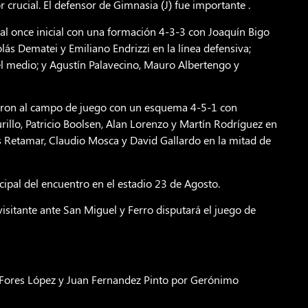
rucial. El defensor de Gimnasia (J) fue importante .
 al once inicial con una formación 4-3-3 con Joaquín Bigo
lás Dematei y Emiliano Endrizzi en la línea defensiva;
el medio; y Agustín Palavecino, Mauro Albertengo y
alieron al campo de juego con un esquema 4-5-1 con
rillo, Patricio Boolsen, Alan Lorenzo y Martín Rodríguez en
s Retamar, Claudio Mosca y David Gallardo en la mitad de
ipal del encuentro en el estadio 23 de Agosto.
visitante ante San Miguel y Ferro disputará el juego de
o Fores López y Juan Fernandez Pinto por Gerónimo