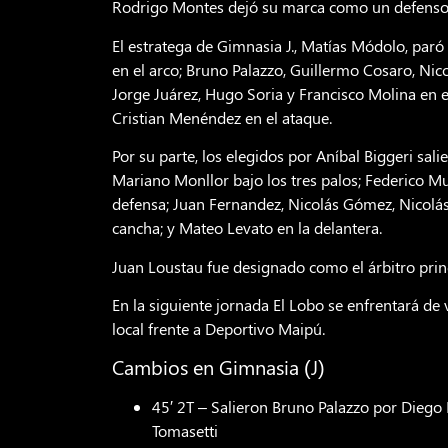
Rodrigo Montes dejó su marca como un defensor c
El estratega de Gimnasia J., Matías Módolo, paró
en el arco; Bruno Palazzo, Guillermo Cosaro, Nico
Jorge Juárez, Hugo Soria y Francisco Molina en 
Cristian Menéndez en el ataque.
Por su parte, los elegidos por Aníbal Biggeri s
Mariano Monllor bajo los tres palos; Federico Mu
defensa; Juan Fernandez, Nicolás Gómez, Nicolá
cancha; y Mateo Levato en la delantera.
Juan Loustau fue designado como el árbitro princ
En la siguiente jornada El Lobo se enfrentará de 
local frente a Deportivo Maipú.
Cambios en Gimnasia (J)
45′ 2T – Salieron Bruno Palazzo por Dieg
Tomasetti