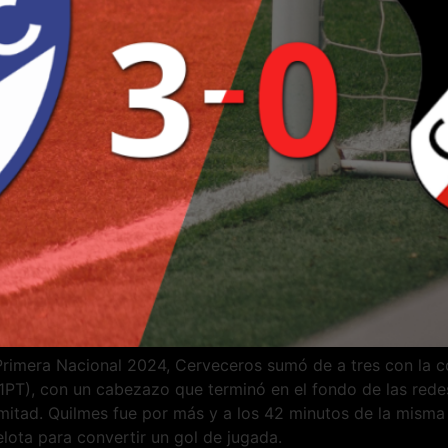
imera Nacional 2024, Cerveceros sumó de a tres con la con
 1PT), con un cabezazo que terminó en el fondo de las red
mitad. Quilmes fue por más y a los 42 minutos de la misma
lota para convertir un gol de jugada.