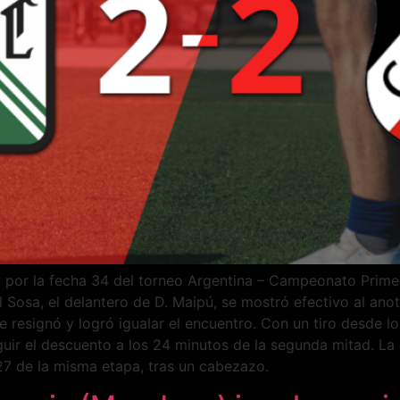
y por la fecha 34 del torneo Argentina – Campeonato Prime
 Sosa, el delantero de D. Maipú, se mostró efectivo al ano
e resignó y logró igualar el encuentro. Con un tiro desde 
eguir el descuento a los 24 minutos de la segunda mitad. 
 27 de la misma etapa, tras un cabezazo.