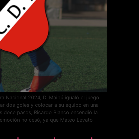
ra Nacional 2024, D. Maipú igualó el juego
tar dos goles y colocar a su equipo en una
los doce pasos, Ricardo Blanco encendió la
La emoción no cesó, ya que Mateo Levato