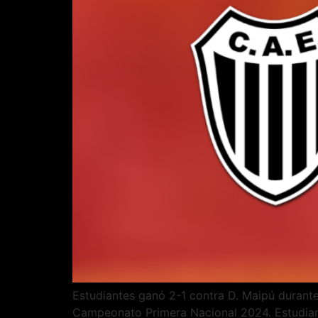
Estudiantes ganó 2-1 contra D. Maipú durante
Campeonato Primera Nacional 2024. Estudiant