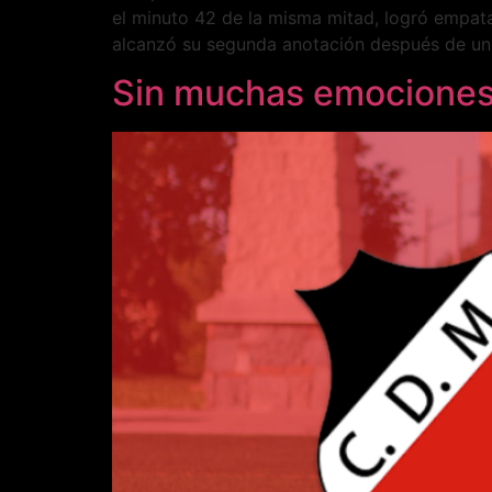
el minuto 42 de la misma mitad, logró empata
alcanzó su segunda anotación después de una 
Sin muchas emociones,