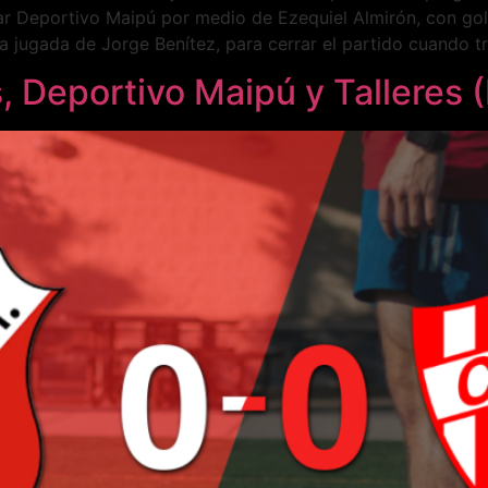
r Deportivo Maipú por medio de Ezequiel Almirón, con gol d
jugada de Jorge Benítez, para cerrar el partido cuando tr
 Deportivo Maipú y Talleres 