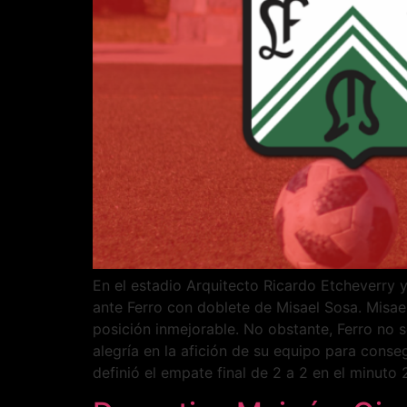
En el estadio Arquitecto Ricardo Etcheverry 
ante Ferro con doblete de Misael Sosa. Misael
posición inmejorable. No obstante, Ferro no s
alegría en la afición de su equipo para cons
definió el empate final de 2 a 2 en el minuto