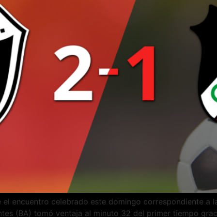
 el encuentro celebrado este domingo correspondiente a la
es (BA) tomó ventaja al minuto 32 del primer tiempo graci