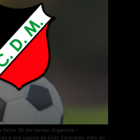
 fecha 38 del torneo Argentina –
as a una jugada de Elías Contreras. Pero en