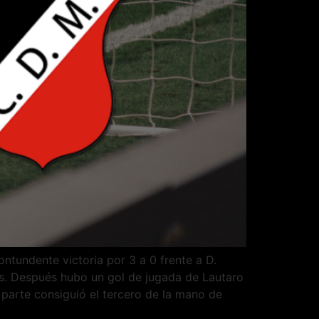
tundente victoria por 3 a 0 frente a D.
es. Después hubo un gol de jugada de Lautaro
 parte consiguió el tercero de la mano de