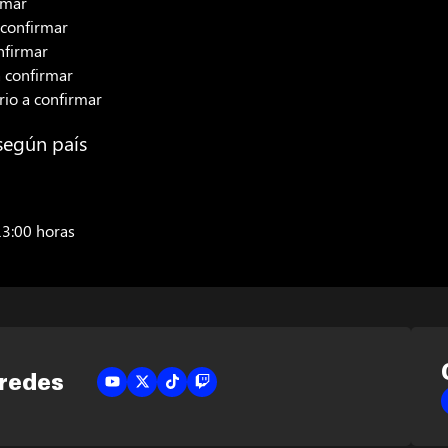
rmar
 confirmar
nfirmar
a confirmar
rio a confirmar
según país
13:00 horas
 redes