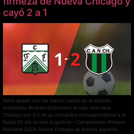
firmeza de Nueva Chicago y
cayó 2 a 1
Ferro quedó con las manos vacías en el estadio
Arquitecto Ricardo Etcheverry al caer ante Nva.
Chicago por 2-1 en su encuentro correspondiente a la
fecha 35 del torneo Argentina – Campeonato Primera
Nacional 2024. Nueva Chicago se mostró superior,