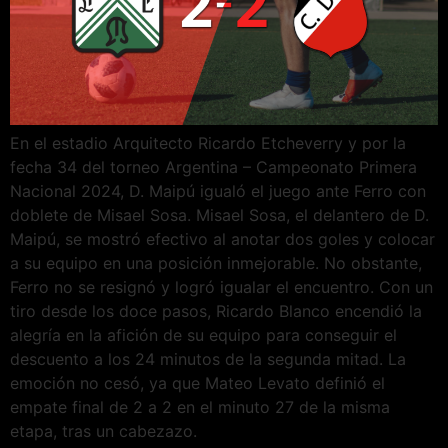
En el estadio Arquitecto Ricardo Etcheverry y por la
fecha 34 del torneo Argentina – Campeonato Primera
Nacional 2024, D. Maipú igualó el juego ante Ferro con
doblete de Misael Sosa. Misael Sosa, el delantero de D.
Maipú, se mostró efectivo al anotar dos goles y colocar
a su equipo en una posición inmejorable. No obstante,
Ferro no se resignó y logró igualar el encuentro. Con un
tiro desde los doce pasos, Ricardo Blanco encendió la
alegría en la afición de su equipo para conseguir el
descuento a los 24 minutos de la segunda mitad. La
emoción no cesó, ya que Mateo Levato definió el
empate final de 2 a 2 en el minuto 27 de la misma
etapa, tras un cabezazo.