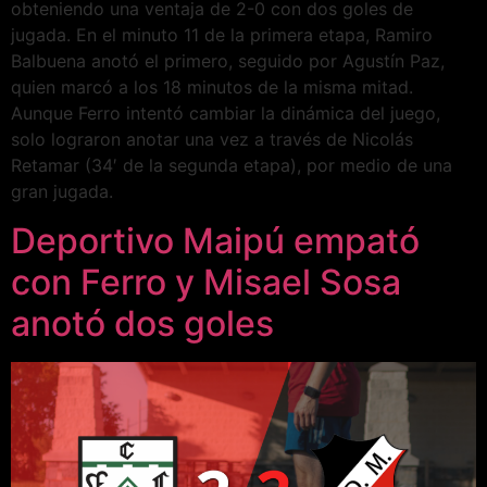
obteniendo una ventaja de 2-0 con dos goles de
jugada. En el minuto 11 de la primera etapa, Ramiro
Balbuena anotó el primero, seguido por Agustín Paz,
quien marcó a los 18 minutos de la misma mitad.
Aunque Ferro intentó cambiar la dinámica del juego,
solo lograron anotar una vez a través de Nicolás
Retamar (34′ de la segunda etapa), por medio de una
gran jugada.
Deportivo Maipú empató
con Ferro y Misael Sosa
anotó dos goles