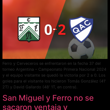
Ferro y Cerveceros se enfrentaron en la fecha 37 del
torneo Argentina – Campeonato Primera Nacional 2024
y el equipo visitante se quedó la victoria por 2 a 0. Los
goles para el visitante los hicieron Tomás González (41′
2T) y David Gallardo (48′ 1T, en contra).
San Miguel y Ferro no se
sacaron ventaja y