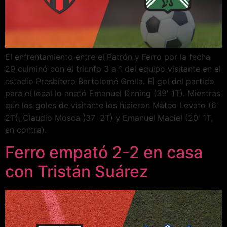
El enfrentamiento entre el Patrón y Ferro por la fecha
29 culminó con el triunfo 3 a 1 del equipo visitante en el
estadio Presbítero Bartolomé Grella. El gol del partido
para el local lo anotó Emanuel Dening (39′ 1T). Mientras
que los goles de visitante los hicieron Mateo Levato (6′
2T), Claudio Mosca (37′ 2T) y Emanuel Maciel (20′ 1T,
en contra).
Ferro empató 2-2 en casa
con Tristán Suárez