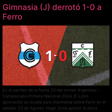
Gimnasia (J) derrotó 1-0 a
Ferro
En el partido de la fecha 33 del torneo Argentina –
Campeonato Primera Nacional 2024, El Lobo
aprovechó su localía para imponerse sobre Ferro en el
estadio 23 de Agosto. Hugo Soria aportó la única