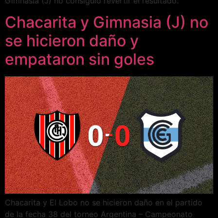
Gimnasia (J) no consiguió revertir el resultado.
Chacarita y Gimnasia (J) no
se hicieron daño y
empataron sin goles
Chacarita y El Lobo no se hicieron daño en el partido
de la fecha 38 del torneo Argentina – Campeonato