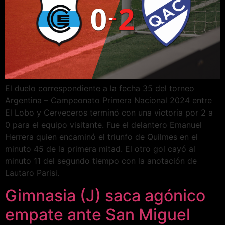
El duelo correspondiente a la fecha 35 del torneo
Argentina – Campeonato Primera Nacional 2024 entre
El Lobo y Cerveceros terminó con una victoria por 2 a
0 para el equipo visitante. Fue el delantero Emanuel
Herrera quien encaminó el triunfo de Quilmes en el
minuto 45 de la primera mitad. El otro gol cayó al
minuto 11 del segundo tiempo con la anotación de
Lautaro Parisi.
Gimnasia (J) saca agónico
empate ante San Miguel