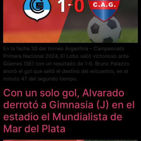
En la fecha 30 del torneo Argentina – Campeonato
Primera Nacional 2024, El Lobo salió victorioso ante
Güemes (SE) con un resultado de 1-0. Bruno Palazzo
anotó el gol que selló el destino del encuentro, en el
minuto 47 del segundo tiempo.
Con un solo gol, Alvarado
derrotó a Gimnasia (J) en el
estadio el Mundialista de
Mar del Plata