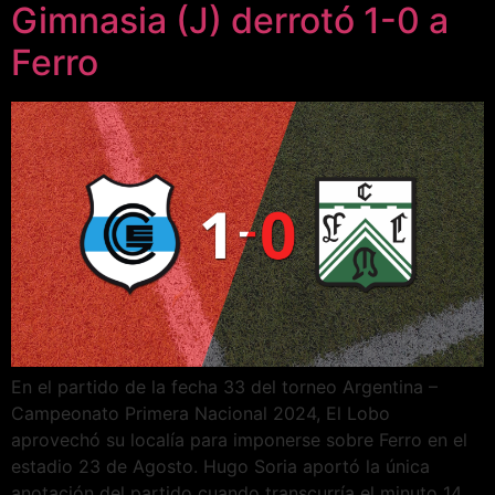
Gimnasia (J) derrotó 1-0 a
Ferro
En el partido de la fecha 33 del torneo Argentina –
Campeonato Primera Nacional 2024, El Lobo
aprovechó su localía para imponerse sobre Ferro en el
estadio 23 de Agosto. Hugo Soria aportó la única
anotación del partido cuando transcurría el minuto 14