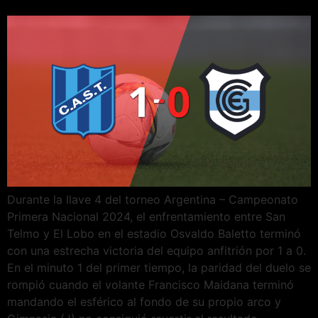
Durante la llave 4 del torneo Argentina – Campeonato
Primera Nacional 2024, el enfrentamiento entre San
Telmo y El Lobo en el estadio Osvaldo Baletto terminó
con una estrecha victoria del equipo anfitrión por 1 a 0.
En el minuto 1 del primer tiempo, la paridad del duelo se
rompió cuando el volante Francisco Maidana terminó
mandando el esférico al fondo de su propio arco y