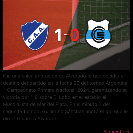
Fue una única anotación de Alvarado la que decidió el
destino del partido en la fecha 29 del torneo Argentina
– Campeonato Primera Nacional 2024, garantizando su
victoria por 1-0 sobre El Lobo en el estadio el
Mundialista de Mar del Plata. En el minuto 7 del
segundo tiempo, Guillermo Sánchez anotó el gol que le
dio el triunfo a Alvarado.
Siguiente
→