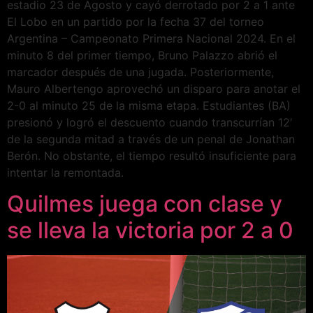
estadio 23 de Agosto y cayó derrotado por 2 a 1 ante
El Lobo en un partido por la fecha 37 del torneo
Argentina – Campeonato Primera Nacional 2024. En el
minuto 8 del primer tiempo, Bruno Palazzo abrió el
marcador después de una jugada. Posteriormente,
Mauro Albertengo aprovechó un disparo para anotar el
2-0 al minuto 25 de la misma etapa. Estudiantes (BA)
presionó y logró el descuento cuando transcurrían 12′
de la segunda mitad a través de un penal de Jonathan
Berón. No obstante, el tiempo resultó insuficiente para
intentar la remontada.
Quilmes juega con clase y
se lleva la victoria por 2 a 0