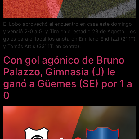
El Lobo aprovechó el encuentro en casa este domingo
y venció 2-0 a G. y Tiro en el estadio 23 de Agosto. Los
goles para el local los anotaron Emiliano Endrizzi (2′ 1T)
y Tomás Attis (33′ 1T, en contra).
Con gol agónico de Bruno
Palazzo, Gimnasia (J) le
ganó a Güemes (SE) por 1 a
0