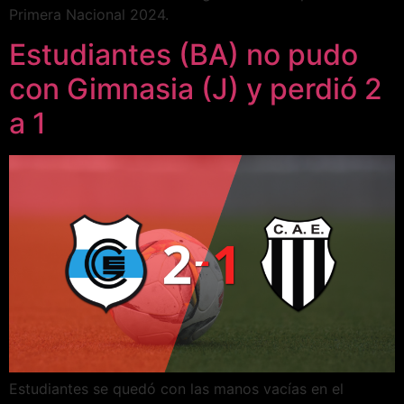
Primera Nacional 2024.
Estudiantes (BA) no pudo
con Gimnasia (J) y perdió 2
a 1
Estudiantes se quedó con las manos vacías en el