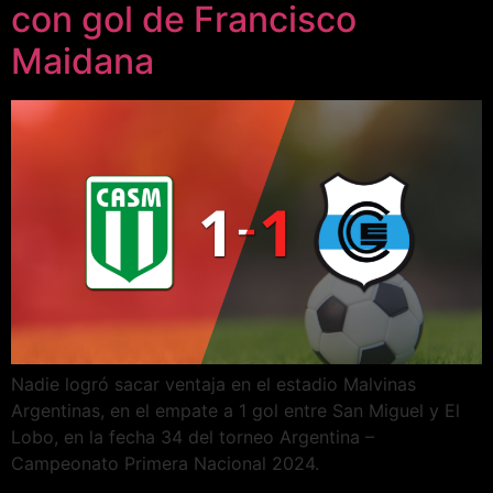
con gol de Francisco
Maidana
Nadie logró sacar ventaja en el estadio Malvinas
Argentinas, en el empate a 1 gol entre San Miguel y El
Lobo, en la fecha 34 del torneo Argentina –
Campeonato Primera Nacional 2024.