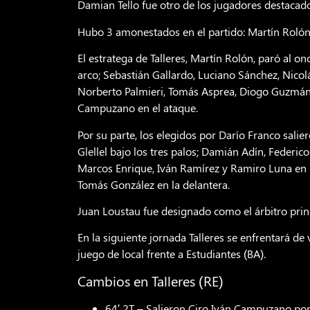
Damian Tello fue otro de los jugadores destacado
Hubo 3 amonestados en el partido: Martín Rolón,
El estratega de Talleres, Martín Rolón, paró al o
arco; Sebastián Gallardo, Luciano Sánchez, Nicol
Norberto Palmieri, Tomás Asprea, Diogo Guzmán,
Campuzano en el ataque.
Por su parte, los elegidos por Darío Franco sal
Glellel bajo los tres palos; Damián Adín, Federic
Marcos Enrique, Iván Ramírez y Ramiro Luna en l
Tomás González en la delantera.
Juan Loustau fue designado como el árbitro princ
En la siguiente jornada Talleres se enfrentará de
juego de local frente a Estudiantes (BA).
Cambios en Talleres (RE)
64′ 2T – Salieron Ciro Iván Campuzano po