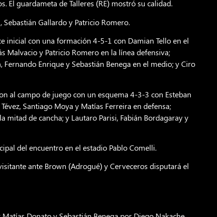
s. El guardameta de Talleres (RE) mostró su calidad.
 Sebastián Gallardo y Patricio Romero.
nce inicial con una formación 4-5-1 con Damian Tello en el
ás Malvacio y Patricio Romero en la línea defensiva;
 Fernando Enrique y Sebastián Benega en el medio; y Ciro
ieron al campo de juego con un esquema 4-3-3 con Esteban
o Tévez, Santiago Moya y Matías Ferreira en defensa;
a mitad de cancha; y Lautaro Parisi, Fabián Bordagaray y
ipal del encuentro en el estadio Pablo Comelli.
 visitante ante Brown (Adrogué) y Cerveceros disputará el
r Matías Donato y Sebastián Benega por Diego Nakache