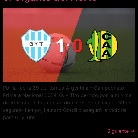
Por la fecha 29 del torneo Argentina – Campeonato
Primera Nacional 2024, G. y Tiro derrotó por la mínima
diferencia al Tiburón este domingo. En el minuto 39 del
segundo tiempo, Lautaro Gordillo aseguró la victoria
para G. y Tiro.
Siguiente
→