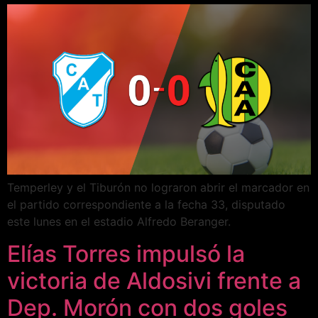
Temperley y el Tiburón no lograron abrir el marcador en
el partido correspondiente a la fecha 33, disputado
este lunes en el estadio Alfredo Beranger.
Elías Torres impulsó la
victoria de Aldosivi frente a
Dep. Morón con dos goles