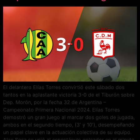
El delantero Elías Torres convirtió este sábado dos
tantos en la aplastante victoria 3-0 de el Tiburón sobre
Dep. Morón, por la fecha 32 de Argentina –
Campeonato Primera Nacional 2024. Elías Torres
demostró un gran juego al marcar dos goles de jugada,
ambos en el segundo tiempo, (3′ y 10′), desempeñando
un papel clave en la actuación colectiva de su equipo.
Alan Sosa se unió al espectáculo goleador en el minuto