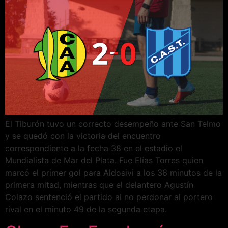
El Tiburón tuvo un correcto desempeño ante San Telmo
y se quedó con la victoria del encuentro
correspondiente a la fecha 38 en el estadio el
Mundialista de Mar del Plata. Fue Elías Torres quien
marcó el primer gol para Aldosivi a los 36 minutos de la
primera mitad, mientras que el delantero Agustín
Colazo sentenció el partido al no perdonar al portero
rival en el minuto 49 de la segunda etapa.