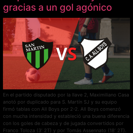
gracias a un gol agónico
En el partido disputado por la llave 2, Maximiliano Casa
anotó por duplicado para S. Martín SJ y su equipo
firmó tablas con All Boys por 2-2. All Boys comenzó
con mucha intensidad y estableció una buena diferencia
con los goles de cabeza y de jugada convertidos por
Franco Toloza (3′ 2T) y por Tomás Assennato (18′ 2T).