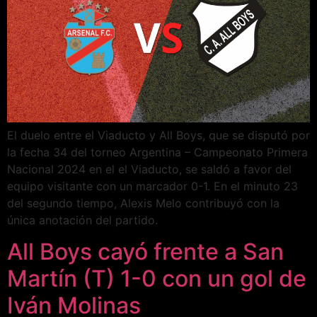
El duelo entre el Viaducto y All Boys, que se disputó por
la fecha 34 del torneo Argentina – Campeonato Primera
Nacional 2024 en el el Viaducto, se saldó a favor del
equipo visitante con un marcador 0-1. En el minuto 23
del segundo tiempo, Alexis Melo contribuyó con la
única anotación del partido.
All Boys cayó frente a San
Martín (T) 1-0 con un gol de
Iván Molinas