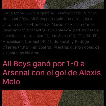
Por la fecha 35 de Argentina – Campeonato Primera
Nacional 2024, All Boys consiguió una arrolladora
victoria por 4-0 frente a S. Martín SJ y Juan Carlos
Salas aportó dos tantos. Los goles del partido para el
local los anotaron Juan Carlos Salas (23′ 1T y 34′ 1T),
Maximiliano Coronel (41′ 1T, de penal) y Rodrigo
Cáseres (43′ 2T, en contra). Mientras que los goles de
visitante los hicieron .
All Boys ganó por 1-0 a
Arsenal con el gol de Alexis
Melo