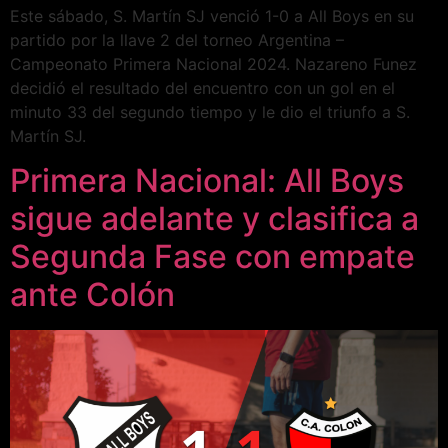
Este sábado, S. Martín SJ venció 1-0 a All Boys en su
partido por la llave 2 del torneo Argentina –
Campeonato Primera Nacional 2024. Nazareno Funez
decidió el resultado del encuentro con un gol en el
minuto 33 del segundo tiempo y le dio el triunfo a S.
Martín SJ.
Primera Nacional: All Boys
sigue adelante y clasifica a
Segunda Fase con empate
ante Colón