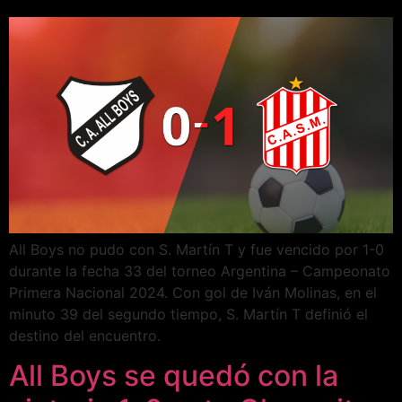
All Boys no pudo con S. Martín T y fue vencido por 1-0
durante la fecha 33 del torneo Argentina – Campeonato
Primera Nacional 2024. Con gol de Iván Molinas, en el
minuto 39 del segundo tiempo, S. Martín T definió el
destino del encuentro.
All Boys se quedó con la