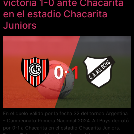
victoria 1-0 ante Chacarita
en el estadio Chacarita
Juniors
En el duelo válido por la fecha 32 del torneo Argentina
– Campeonato Primera Nacional 2024, All Boys derrotó
por 0-1 a Chacarita en el estadio Chacarita Juniors.