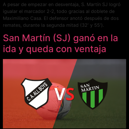
A pesar de empezar en desventaja, S. Martín SJ logró
igualar el marcador 2-2, todo gracias al doblete de
Maximiliano Casa. El defensor anotó después de dos
remates, durante la segunda mitad (32′ y 55′).
San Martín (SJ) ganó en la
ida y queda con ventaja