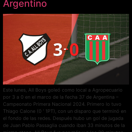
Argentino
Este lunes, All Boys goleó como local a Agropecuario
por 3 a 0 en el marco de la fecha 37 de Argentina –
Campeonato Primera Nacional 2024. Primero lo tuvo
Thiago Calone (0 ’ 1PT), con un disparo que terminó en
el fondo de las redes. Después hubo un gol de jugada
de Juan Pablo Passaglia cuando iban 33 minutos de la