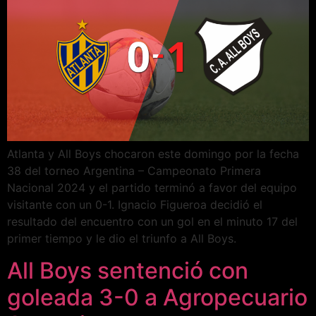
Atlanta y All Boys chocaron este domingo por la fecha
38 del torneo Argentina – Campeonato Primera
Nacional 2024 y el partido terminó a favor del equipo
visitante con un 0-1. Ignacio Figueroa decidió el
resultado del encuentro con un gol en el minuto 17 del
primer tiempo y le dio el triunfo a All Boys.
All Boys sentenció con
goleada 3-0 a Agropecuario