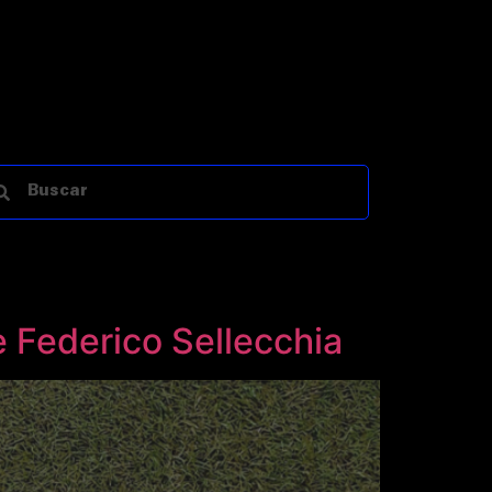
de Federico Sellecchia