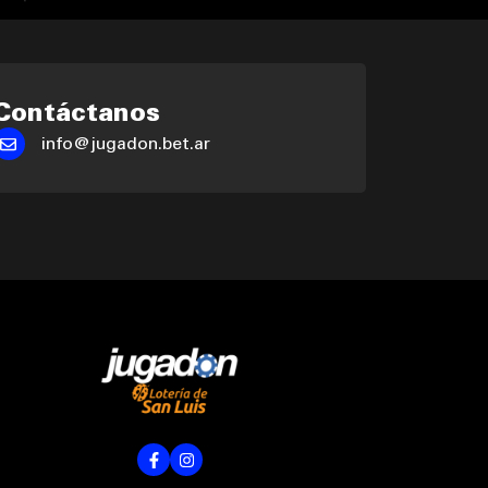
Contáctanos
info@jugadon.bet.ar