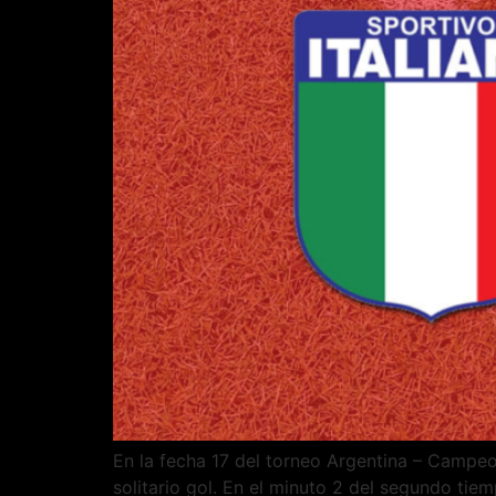
En la fecha 17 del torneo Argentina – Campeo
solitario gol. En el minuto 2 del segundo tie