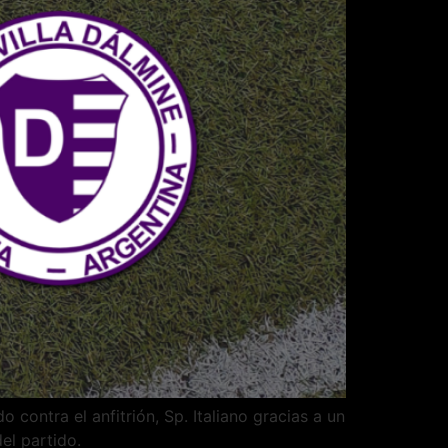
ontra el anfitrión, Sp. Italiano gracias a un
el partido.