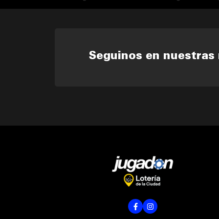
Seguinos en nuestras