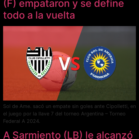
(F) empataron y se define
todo a la vuelta
Sol de Ame. sacó un empate sin goles ante Cipolletti, en
el juego por la llave 7 del torneo Argentina – Torneo
Federal A 2024.
A Sarmiento (LB) le alcanzó