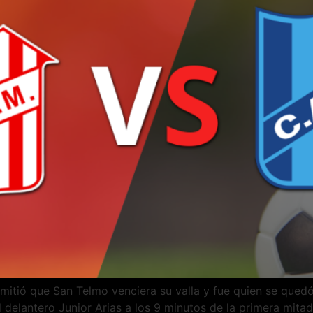
rmitió que San Telmo venciera su valla y fue quien se quedó 
l delantero Junior Arias a los 9 minutos de la primera mita