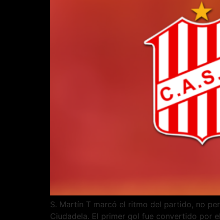
S. Martín T marcó el ritmo del partido, no pe
Ciudadela. El primer gol fue convertido por e