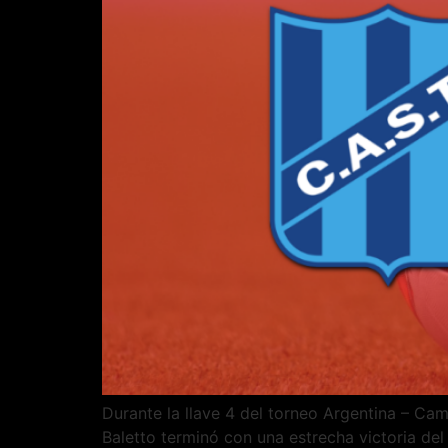
Durante la llave 4 del torneo Argentina – Ca
Baletto terminó con una estrecha victoria del