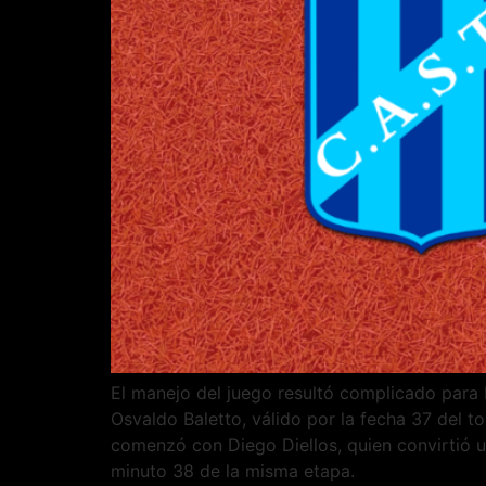
El manejo del juego resultó complicado para 
Osvaldo Baletto, válido por la fecha 37 del 
comenzó con Diego Diellos, quien convirtió u
minuto 38 de la misma etapa.