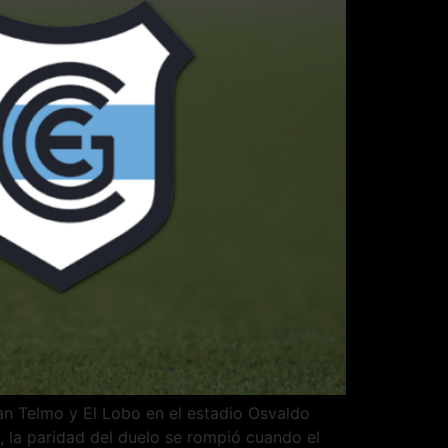
an Telmo y El Lobo en el estadio Osvaldo
o, la paridad del duelo se rompió cuando el