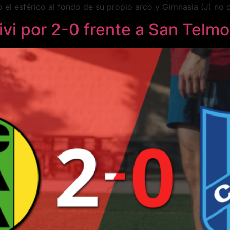
l esférico al fondo de su propio arco y Gimnasia (J) no co
ivi por 2-0 frente a San Telmo