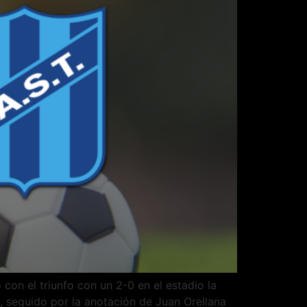
con el triunfo con un 2-0 en el estadio la
d, seguido por la anotación de Juan Orellana