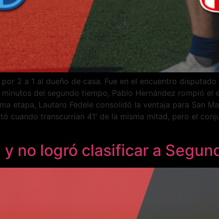
 por 2 a 1 al dueño de casa. Fue en el encuentro disputado 
 minutos del segundo tiempo, Pablo Hernández rompió el e
a etapa, Lautaro Fedele consolidó la ventaja para San Martí
ó cuando transcurrían 41′ de la misma mitad, pero el conju
 y no logró clasificar a Segu