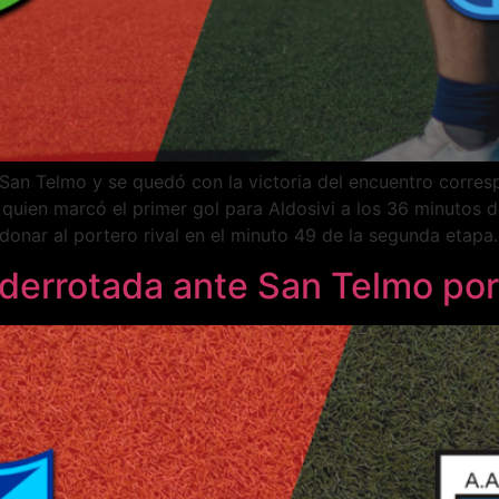
an Telmo y se quedó con la victoria del encuentro correspo
s quien marcó el primer gol para Aldosivi a los 36 minutos d
donar al portero rival en el minuto 49 de la segunda etapa.
 derrotada ante San Telmo po