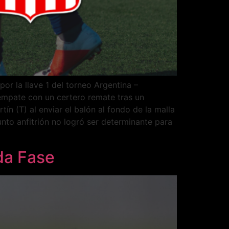
por la llave 1 del torneo Argentina –
mpate con un certero remate tras un
n (T) al enviar el balón al fondo de la malla
nto anfitrión no logró ser determinante para
nda Fase