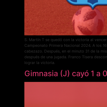
S. Martín T se quedó con la victoria al vencer
Campeonato Primera Nacional 2024. A los 16
cabezazo. Después, en el minuto 31 de la mism
después de una jugada. Franco Tisera descont
lograr la victoria.
Gimnasia (J) cayó 1 a 0