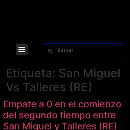
Etiqueta:
San Miguel
Vs Talleres (RE)
Empate a 0 en el comienzo
del segundo tiempo entre
San Miguel y Talleres (RE)