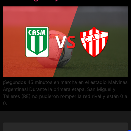
¡Segundos 45 minutos en marcha en el estadio Malvinas
Argentinas! Durante la primera etapa, San Miguel y
Talleres (RE) no pudieron romper la red rival y están 0 a
0.