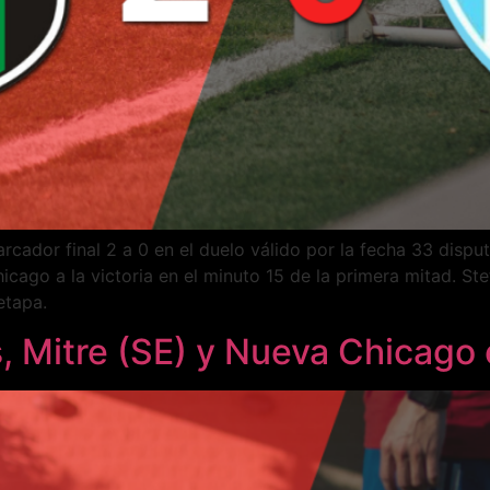
rcador final 2 a 0 en el duelo válido por la fecha 33 disp
cago a la victoria en el minuto 15 de la primera mitad. Ste
etapa.
 Mitre (SE) y Nueva Chicago