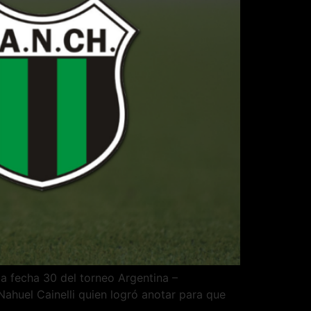
la fecha 30 del torneo Argentina –
ahuel Cainelli quien logró anotar para que