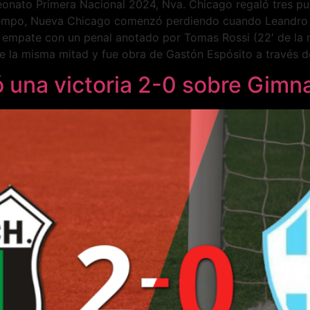
eonato Primera Nacional 2024, Nva. Chicago regaló tres p
tiempo, Nueva Chicago comenzó perdiendo cuando Leandro 
 empate con un penal anotado por Tomas Rossi (22′ de la m
e la misma mitad y fue obra de Gastón Espósito a través 
una victoria 2-0 sobre Gimna