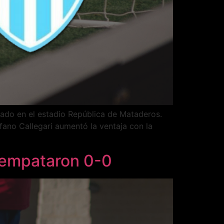
utado en el estadio República de Mataderos.
fano Callegari aumentó la ventaja con la
 empataron 0-0