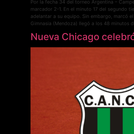
Por la fecha 34 del torneo Argentina – Camp
marcador 2-1. En el minuto 17 del segundo 
adelantar a su equipo. Sin embargo, marcó el
Gimnasia (Mendoza) llegó a los 48 minutos d
Nueva Chicago celebró 