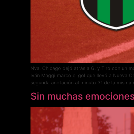
Nva. Chicago dejó atrás a G. y Tiro con un ma
Iván Maggi marcó el gol que llevó a Nueva Chi
segunda anotación al minuto 31 de la misma 
Sin muchas emociones,