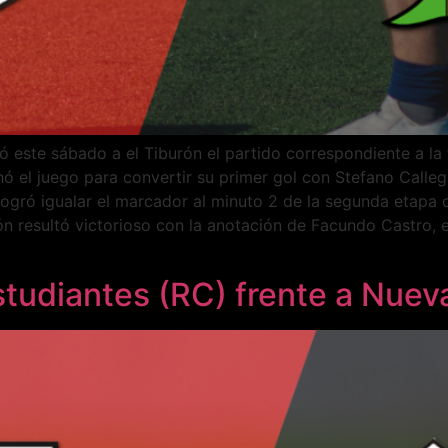
nó este sábado a el Tiburón el partido correspondiente a l
 el juego para convertir su primer gol con Stefano Calleg
logró igualar el marcador al minuto 2 de la segunda etapa
ón resultó victorioso con la anotación de Facundo Castro, 
studiantes (RC) frente a Nue