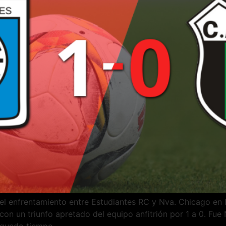
 el enfrentamiento entre Estudiantes RC y Nva. Chicago en 
 un triunfo apretado del equipo anfitrión por 1 a 0. Fue N
segundo tiempo.