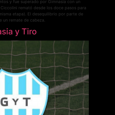
untos y fue superado por Gimnasia con un
Ciccolini remató desde los doce pasos para
isma etapa). El desequilibrio por parte de
de un remate de cabeza.
sia y Tiro