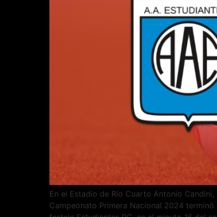
En el Estadio de Río Cuarto Antonio Candini,
Campeonato Primera Nacional 2024 terminó con
festeje Estudiantes RC, en el minuto 16 del 