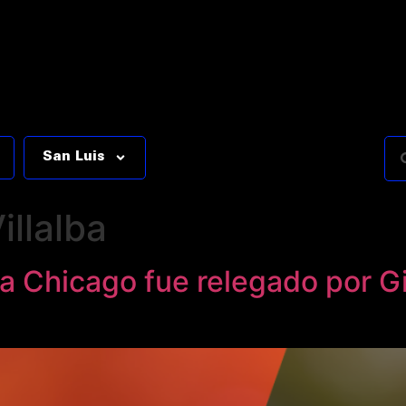
San Luis
llalba
va Chicago fue relegado por 