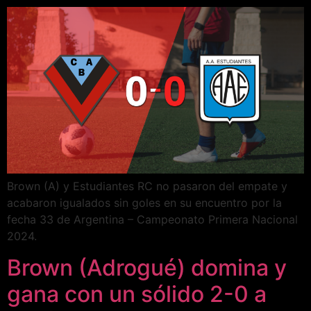
Brown (A) y Estudiantes RC no pasaron del empate y
acabaron igualados sin goles en su encuentro por la
fecha 33 de Argentina – Campeonato Primera Nacional
2024.
Brown (Adrogué) domina y
gana con un sólido 2-0 a