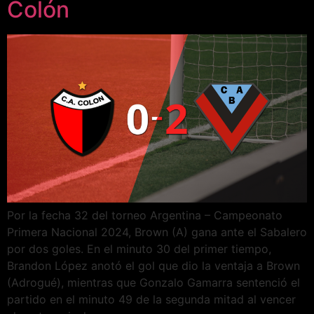
Colón
Por la fecha 32 del torneo Argentina – Campeonato
Primera Nacional 2024, Brown (A) gana ante el Sabalero
por dos goles. En el minuto 30 del primer tiempo,
Brandon López anotó el gol que dio la ventaja a Brown
(Adrogué), mientras que Gonzalo Gamarra sentenció el
partido en el minuto 49 de la segunda mitad al vencer