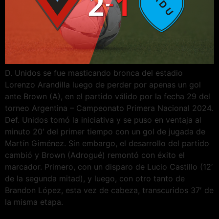
D. Unidos se fue masticando bronca del estadio
Lorenzo Arandilla luego de perder por apenas un gol
ante Brown (A), en el partido válido por la fecha 29 del
torneo Argentina – Campeonato Primera Nacional 2024.
Def. Unidos tomó la iniciativa y se puso en ventaja al
minuto 20′ del primer tiempo con un gol de jugada de
Martín Giménez. Sin embargo, el desarrollo del partido
cambió y Brown (Adrogué) remontó con éxito el
marcador. Primero, con un disparo de Lucio Castillo (12′
de la segunda mitad), y luego, con otro tanto de
Brandon López, esta vez de cabeza, transcuridos 37′ de
la misma etapa.