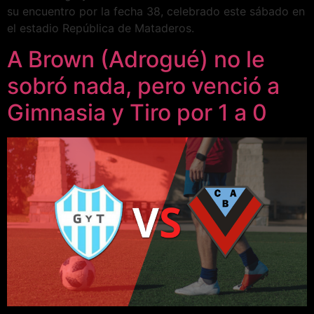
su encuentro por la fecha 38, celebrado este sábado en
el estadio República de Mataderos.
A Brown (Adrogué) no le
sobró nada, pero venció a
Gimnasia y Tiro por 1 a 0