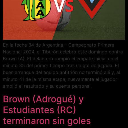
En la fecha 34 de Argentina – Campeonato Primera
Nacional 2024, el Tiburón celebró este domingo contra
Brown (A). El delantero rompió el empate inicial en el
minuto 35 del primer tiempo tras un gol de jugada. El
buen arranque del equipo anfitrión no terminó allí y, al
minuto 41 de la misma etapa, nuevamente el jugador
amplió el resultado y su cuenta personal.
Brown (Adrogué) y
Estudiantes (RC)
terminaron sin goles