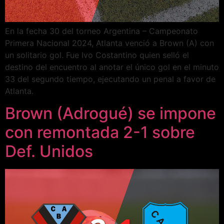
En la fecha 30 del torneo Argentina – Campeonato
Primera Nacional 2024, Atlanta venció a Brown (A) con
un solitario gol. Fue Ivo Costantino quien selló el
destino del encuentro al anotar el único gol en el minuto
33 del segundo tiempo, ejecutando un penal a favor de
Atlanta.
Brown (Adrogué) se impone
con remontada 2-1 sobre
Def. Unidos