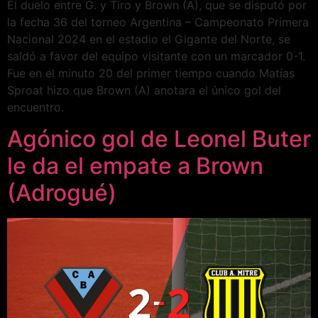
El duelo entre G. y Tiro y Brown (A), que se disputó por
la fecha 36 del torneo Argentina – Campeonato Primera
Nacional 2024 en el estadio el Gigante del Norte, se
saldó a favor del equipo visitante con un marcador 0-1.
Fue en el minuto 20 del primer tiempo cuando Matías
Sproat hizo que Brown (A) anotara el único gol del
encuentro.
Agónico gol de Leonel Buter
le da el empate a Brown
(Adrogué)