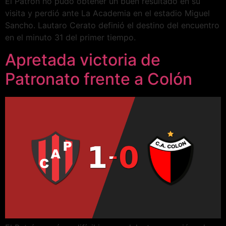
El Patrón no pudo obtener un buen resultado en su
visita y perdió ante La Academia en el estadio Miguel
Sancho. Lautaro Cerato definió el destino del encuentro
en el minuto 31 del primer tiempo.
Apretada victoria de
Patronato frente a Colón