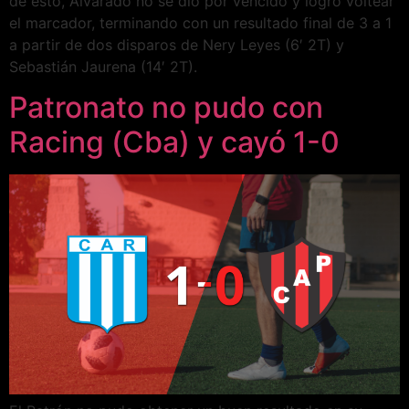
de esto, Alvarado no se dio por vencido y logró voltear
el marcador, terminando con un resultado final de 3 a 1
a partir de dos disparos de Nery Leyes (6′ 2T) y
Sebastián Jaurena (14′ 2T).
Patronato no pudo con
Racing (Cba) y cayó 1-0