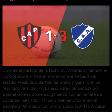
Durante el partido de la fecha 25, Alvarado mantuvo el
control sobre el Patrón al marcar tres veces en el
estadio Presbítero Bartolomé Grella y ganar con un
resultado final de 1-3. La escuadra comandada por
Gabriel Gómez comenzó ganando con un remate de
Oscar Belinetz (29′ 1T), pero Gabriel Díaz le dio el
empate a Patronato con otro disparo (38′ 1T). A pesar