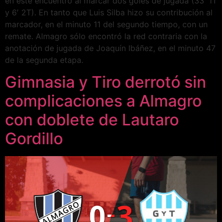
en este encuentro al marcar dos goles de jugada (33′ 1T
y 6′ 2T). En tanto que Luis Silba hizo su contribución al
marcador, en el minuto 11 del segundo tiempo, con un
remate. Almagro sólo encontró la red contraria con la
anotación de jugada de Joaquín Ibáñez, en el minuto 47
de la segunda etapa.
Gimnasia y Tiro derrotó sin
complicaciones a Almagro
con doblete de Lautaro
Gordillo