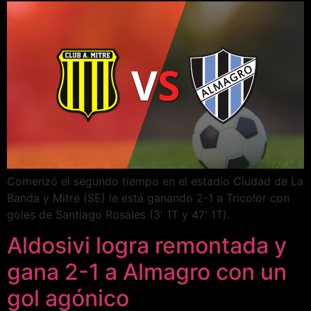
Comenzó el segundo tiempo en el estadio Ciudad de La
Banda y Mitre (SE) le está ganando 2-1 a Tricolor con
goles de Santiago Rosales (3′ 1T y 47′ 1T).
Aldosivi logra remontada y
gana 2-1 a Almagro con un
gol agónico