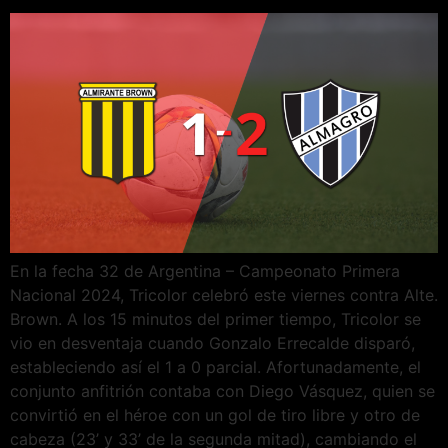
En la fecha 32 de Argentina – Campeonato Primera
Nacional 2024, Tricolor celebró este viernes contra Alte.
Brown. A los 15 minutos del primer tiempo, Tricolor se
vio en desventaja cuando Gonzalo Errecalde disparó,
estableciendo así el 1 a 0 parcial. Afortunadamente, el
conjunto anfitrión contaba con Diego Vásquez, quien se
convirtió en el héroe con un gol de tiro libre y otro de
cabeza (23’ y 33’ de la segunda mitad), cambiando el