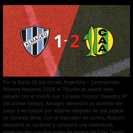
Por la fecha 35 del torneo Argentina – Campeonato
Primera Nacional 2024, el Tiburón se quedó este
sábado con el triunfo por 1-2 ante Tricolor. Pasados 14′
del primer tiempo, Almagro demostró su dominio del
juego y se colocó por delante después de una jugada
de Gonzalo Silva. Con el marcador en contra, Aldosivi
demostró su carácter y consumó una remontada
espectacular con dos goles de jugada de Elías Torres