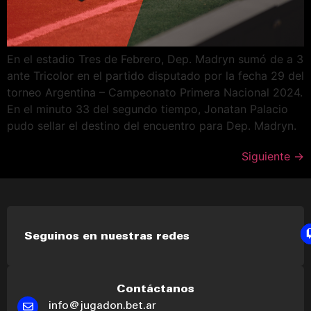
En el estadio Tres de Febrero, Dep. Madryn sumó de a 3
ante Tricolor en el partido disputado por la fecha 29 del
torneo Argentina – Campeonato Primera Nacional 2024.
En el minuto 33 del segundo tiempo, Jonatan Palacio
pudo sellar el destino del encuentro para Dep. Madryn.
Siguiente
→
Seguinos en nuestras redes
Contáctanos
info@jugadon.bet.ar