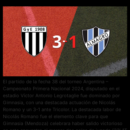
El partido de la fecha 38 del torneo Argentina –
Campeonato Primera Nacional 2024, disputado en el
estadio Víctor Antonio Legrotaglie fue dominado por
Gimnasia, con una destacada actuación de Nicolás
Romano y un 3-1 ante Tricolor. La destacada labor de
Nicolás Romano fue el elemento clave para que
Gimnasia (Mendoza) celebrara haber salido victorioso