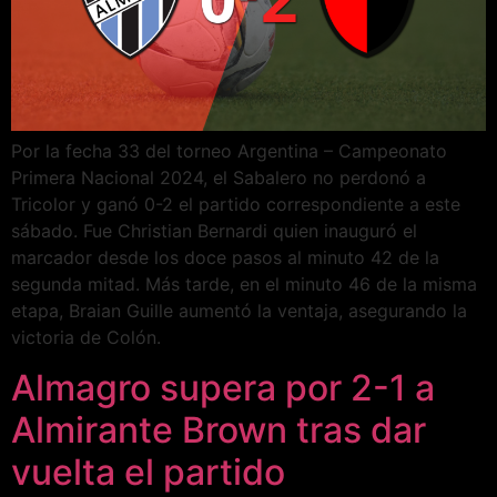
Por la fecha 33 del torneo Argentina – Campeonato
Primera Nacional 2024, el Sabalero no perdonó a
Tricolor y ganó 0-2 el partido correspondiente a este
sábado. Fue Christian Bernardi quien inauguró el
marcador desde los doce pasos al minuto 42 de la
segunda mitad. Más tarde, en el minuto 46 de la misma
etapa, Braian Guille aumentó la ventaja, asegurando la
victoria de Colón.
Almagro supera por 2-1 a
Almirante Brown tras dar
vuelta el partido