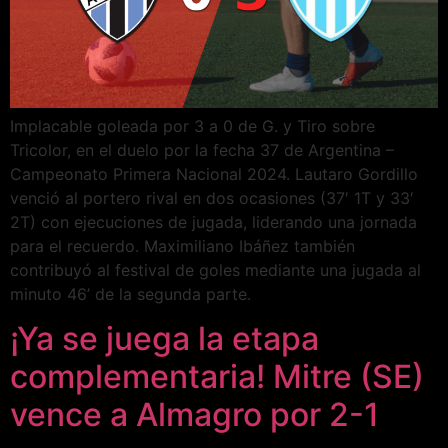
Implacable goleada por 3 a 0 de G. y Tiro sobre
Tricolor, en el duelo por la fecha 37 de Argentina –
Campeonato Primera Nacional 2024. Lautaro Gordillo
venció al portero rival en dos ocasiones (37′ 1T y 33′
2T) con ejecuciones de jugada, liderando una jornada
para el recuerdo. Maximiliano Ibáñez también
contribuyó al festival de goles mediante una jugada al
minuto 46’ de la segunda parte.
¡Ya se juega la etapa
complementaria! Mitre (SE)
vence a Almagro por 2-1