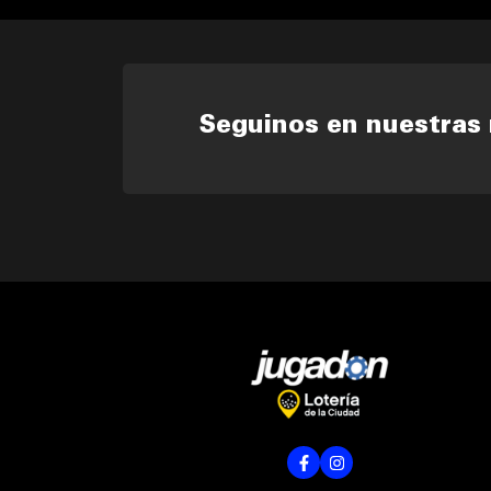
Seguinos en nuestras