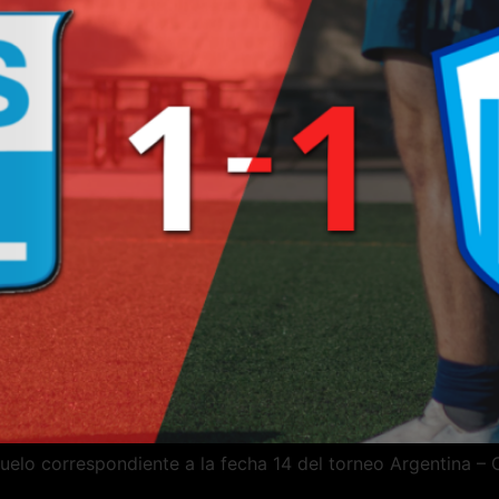
l duelo correspondiente a la fecha 14 del torneo Argentin