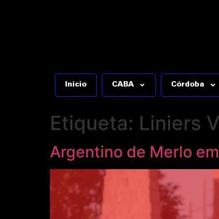
Inicio
CABA
Córdoba
Etiqueta:
Liniers 
Argentino de Merlo empa