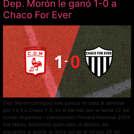
Dep. Morón le ganó 1-0 a
Chaco For Ever
Dep. Morón consiguió tres puntos en casa al derrotar
por 1 a 0 a Chaco F. E. en el partido por la fecha 23 del
torneo Argentina – Campeonato Primera Nacional 2024.
Fue Mauro Schönfeld quien selló el destino del
encuentro al anotar el único gol en el minuto 28 del