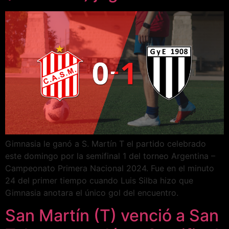
Gimnasia le ganó a S. Martín T el partido celebrado
este domingo por la semifinal 1 del torneo Argentina –
Campeonato Primera Nacional 2024. Fue en el minuto
24 del primer tiempo cuando Luis Silba hizo que
Gimnasia anotara el único gol del encuentro.
San Martín (T) venció a San