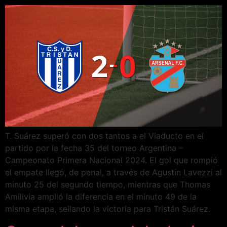
T. Suárez superó con dos tantos a el Viaducto en el
partido por la fecha 35 del torneo Argentina –
Campeonato Primera Nacional 2024. El gol que rompió
el empate llegó, de penal, a través de Agustín Lavezzi al
minuto 25 del segundo tiempo, mientras que Thomas
Amilivia amplió la diferencia en el minuto 49 de la
misma etapa, sellando la victoria para Tristán Suárez.