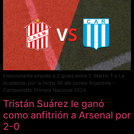
Emocionante empate a 2 goles entre S. Martín T y La
Academia, por la fecha 36 del torneo Argentina –
Campeonato Primera Nacional 2024.
Tristán Suárez le ganó
como anfitrión a Arsenal por
2-0