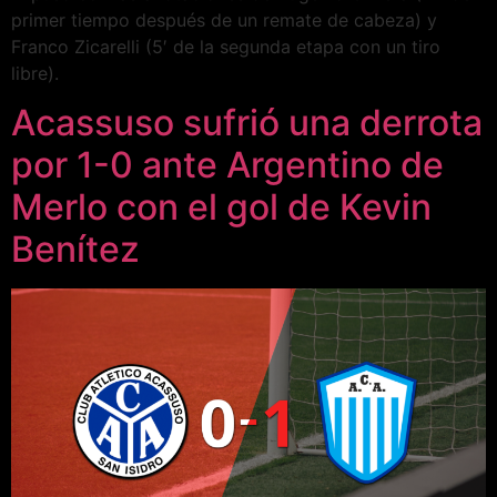
primer tiempo después de un remate de cabeza) y
Franco Zicarelli (5′ de la segunda etapa con un tiro
libre).
Acassuso sufrió una derrota
por 1-0 ante Argentino de
Merlo con el gol de Kevin
Benítez