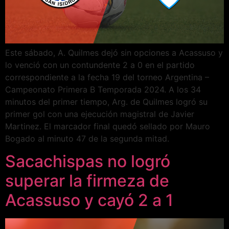
Este sábado, A. Quilmes dejó sin opciones a Acassuso y
lo venció con un contundente 2 a 0 en el partido
correspondiente a la fecha 19 del torneo Argentina –
Campeonato Primera B Temporada 2024. A los 34
minutos del primer tiempo, Arg. de Quilmes logró su
primer gol con una ejecución magistral de Javier
Martinez. El marcador final quedó sellado por Mauro
Bogado al minuto 47 de la segunda mitad.
Sacachispas no logró
superar la firmeza de
Acassuso y cayó 2 a 1