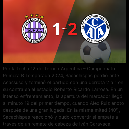
Por la fecha 12 del torneo Argentina – Campeonato
Primera B Temporada 2024, Sacachispas perdió ante
Acassuso y terminó el partido con una derrota 2 a 1 en
su contra en el estadio Roberto Ricardo Larrosa. En un
intenso enfrentamiento, la apertura del marcador llegó
al minuto 19 del primer tiempo, cuando Alex Ruiz anotó
después de una gran jugada. En la misma mitad (40′),
Sacachispas reaccionó y pudo convertir el empate a
través de un remate de cabeza de Iván Caravaca.