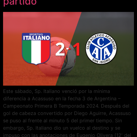
partido
Este sábado, Sp. Italiano venció por la mínima
diferencia a Acassuso en la fecha 3 de Argentina –
Campeonato Primera B Temporada 2024. Después del
gol de cabeza convertido por Diego Aguirre, Acassuso
se puso al frente al minuto 5 del primer tiempo. Sin
embargo, Sp. Italiano dio un vuelco al destino y se
impuso con las anotaciones de Eugenio Olivera (12′ del