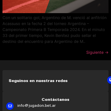
Con un solitario gol, Argentino de M. venció al anfitrión
Acassuso en la fecha 2 del torneo Argentina –
Campeonato Primera B Temporada 2024. En el minuto
33 del primer tiempo, Kevin Benítez pudo sellar el
destino del encuentro para Argentino de M..
Siguiente
→
Seguinos en nuestras redes
Contáctanos
info@jugadon.bet.ar