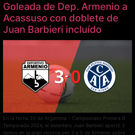
Goleada de Dep. Armenio a
Acassuso con doblete de
Juan Barbieri incluído
En la fecha 20 de Argentina – Campeonato Primera B
Temporada 2024, el delantero Juan Barbieri aportó 2
tantos en la gran victoria por 3 a 0 de Armenio sobre