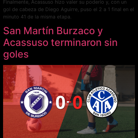
Finalmente, Acassuso hizo valer su poderío y, con un
gol de cabeza de Diego Aguirre, puso el 2 a 1 final en el
minuto 41 de la misma etapa.
San Martín Burzaco y
Acassuso terminaron sin
goles