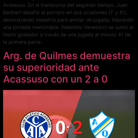
Acassuso. En el transcurso del segundo tiempo, Juan
Barbieri desafió al portero en dos ocasiones (1′ y 9′),
demostrando maestría para anotar de jugada, liderando
una jornada memorable. Valentino Venetucci se sumó al
festín goleador a través de una jugada al minuto 41 de
la primera parte.
Arg. de Quilmes demuestra
su superioridad ante
Acassuso con un 2 a 0