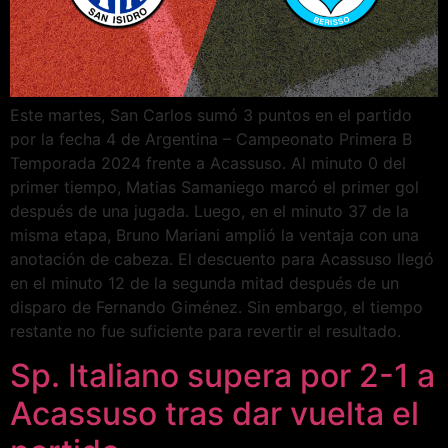
Este martes, San Carlos sumó 3 puntos en el partido
por la fecha 4 de Argentina – Campeonato Primera B
Temporada 2024 frente a Acassuso. Al minuto 0 del
primer tiempo, Matias Samaniego marcó el primer gol
después de una jugada. Luego, en el minuto 37 de la
misma etapa, Bruno Mariani amplió la ventaja con una
anotación de cabeza. El descuento para Acassuso llegó
en el minuto 12 de la segunda mitad después de un
disparo de Fernando Giménez. Sin embargo, el tiempo
restante no fue suficiente para revertir el resultado.
Sp. Italiano supera por 2-1 a
Acassuso tras dar vuelta el