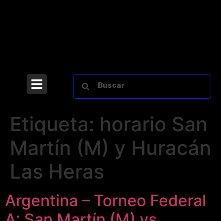
Etiqueta:
horario San
Martín (M) y Huracán
Las Heras
Argentina – Torneo Federal
A: San Martín (M) vs