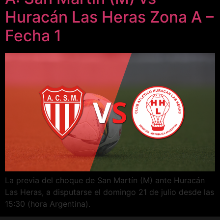
Huracán Las Heras Zona A –
Fecha 1
La previa del choque de San Martín (M) ante Huracán
Las Heras, a disputarse el domingo 21 de julio desde las
15:30 (hora Argentina).