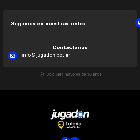
Seguinos en nuestras redes
Contáctanos
info@jugadon.bet.ar
Sólo para mayores de 18 años.