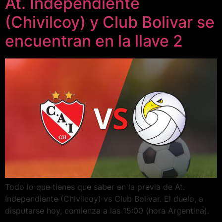
At. Independiente
(Chivilcoy) y Club Bolivar se
encuentran en la llave 2
Todo lo que tienes que saber en la previa de At.
Independiente (Chivilcoy) vs Club Bolivar. El duelo, a
disputarse hoy, comienza a las 15:00 (hora Argentina).