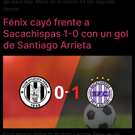
gol para Dep. Merlo en el minuto 44 del segundo
tiempo.
Fénix cayó frente a
Sacachispas 1-0 con un gol
de Santiago Arrieta
En el estadio Roberto Ricardo Larrosa, Fénix se vió