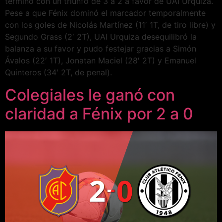
terminó con un triunfo de 3 a 2 a favor de UAI Urquiza.
Pese a que Fénix dominó el marcador temporalmente
con los goles de Nicolás Martínez (11′ 1T, de tiro libre) y
Segundo Grass (2′ 2T), UAI Urquiza desequilibró la
balanza a su favor y pudo festejar gracias a Simón
Ávalos (22′ 1T), Jonatan Maciel (28′ 2T) y Emanuel
Quinteros (34′ 2T, de penal).
Colegiales le ganó con
claridad a Fénix por 2 a 0