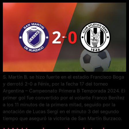
S. Martín B. se hizo fuerte en el estadio Francisco Boga
y derrotó 2-0 a Fénix, por la fecha 17 del torneo
Argentina – Campeonato Primera B Temporada 2024. El
primer gol fue convertido por el volante Franco Benítez
a los 11 minutos de la primera mitad, seguido por la
anotación de Lucas Sergi en el minuto 3 del segundo
tiempo que aseguró la victoria de San Martín Burzaco.