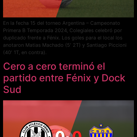
En la fecha 15 del torneo Argentina – Campeonato
Primera B Temporada 2024, Colegiales celebró por
duplicado frente a Fénix. Los goles para el local los
anotaron Matias Machado (5′ 2T) y Santiago Piccioni
(40′ 1T, en contra).
Cero a cero terminó el
partido entre Fénix y Dock
Sud