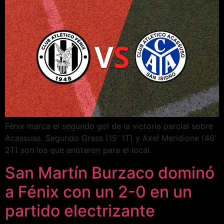
Fénix marca el segundo gol de la victoria parcial sobre
Acassuso. Segundo Grass (15′ 1T) y Axel Meridione (46′
2T) son los que anotaron para el local.
San Martín Burzaco dominó
a Fénix con un 2-0 en un
partido electrizante