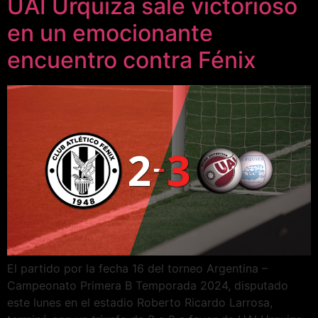
UAI Urquiza sale victorioso
en un emocionante
encuentro contra Fénix
El partido por la fecha 16 del torneo Argentina –
Campeonato Primera B Temporada 2024, disputado
este lunes en el estadio Roberto Ricardo Larrosa,