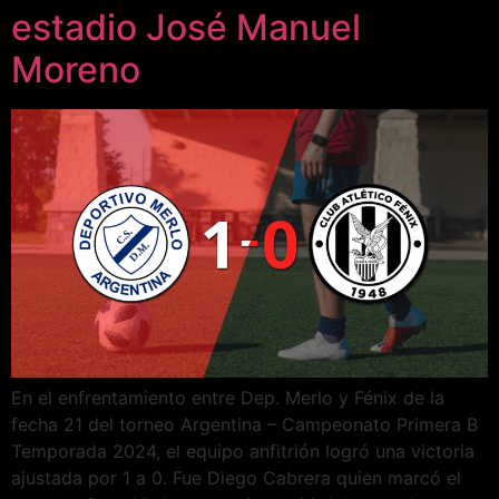
estadio José Manuel
Moreno
En el enfrentamiento entre Dep. Merlo y Fénix de la
fecha 21 del torneo Argentina – Campeonato Primera B
Temporada 2024, el equipo anfitrión logró una victoria
ajustada por 1 a 0. Fue Diego Cabrera quien marcó el