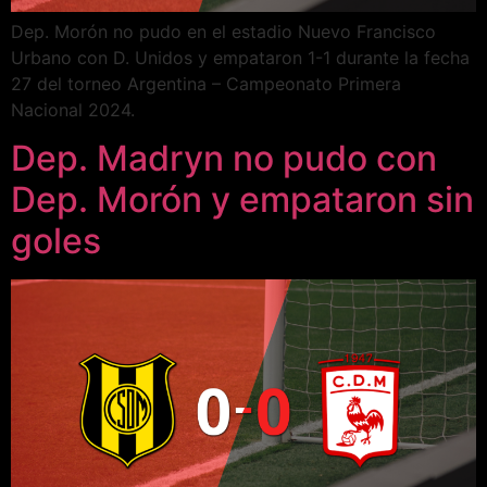
Dep. Morón no pudo en el estadio Nuevo Francisco
Urbano con D. Unidos y empataron 1-1 durante la fecha
27 del torneo Argentina – Campeonato Primera
Nacional 2024.
Dep. Madryn no pudo con
Dep. Morón y empataron sin
goles