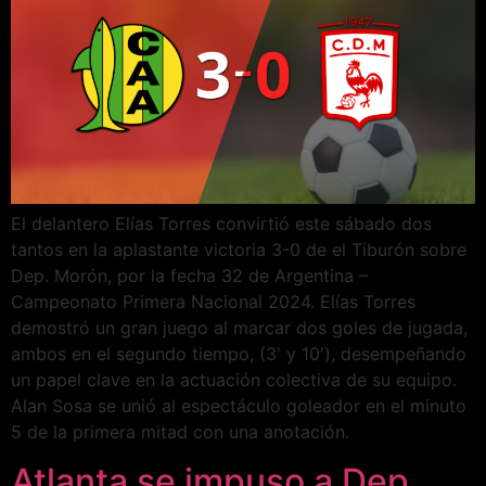
El delantero Elías Torres convirtió este sábado dos
tantos en la aplastante victoria 3-0 de el Tiburón sobre
Dep. Morón, por la fecha 32 de Argentina –
Campeonato Primera Nacional 2024. Elías Torres
demostró un gran juego al marcar dos goles de jugada,
ambos en el segundo tiempo, (3′ y 10′), desempeñando
un papel clave en la actuación colectiva de su equipo.
Alan Sosa se unió al espectáculo goleador en el minuto
5 de la primera mitad con una anotación.
Atlanta se impuso a Dep.