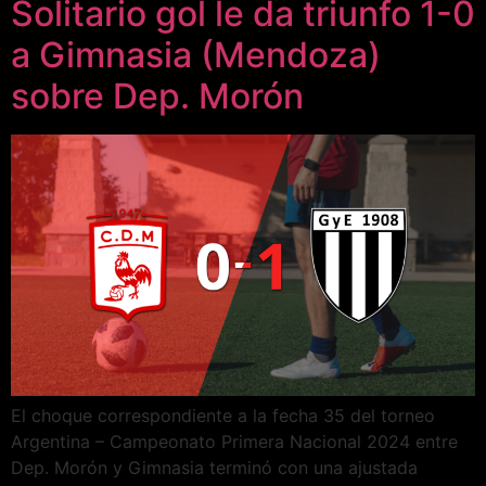
Solitario gol le da triunfo 1-0
a Gimnasia (Mendoza)
sobre Dep. Morón
El choque correspondiente a la fecha 35 del torneo
Argentina – Campeonato Primera Nacional 2024 entre
Dep. Morón y Gimnasia terminó con una ajustada