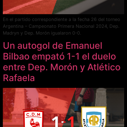
En el partido correspondiente a la fecha 26 del torneo
Argentina – Campeonato Primera Nacional 2024, Dep.
Madryn y Dep. Morón igualaron 0-0.
Un autogol de Emanuel
Bilbao empató 1-1 el duelo
entre Dep. Morón y Atlético
Rafaela