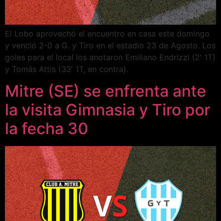
El Lobo aprovechó el encuentro en casa este domingo
y venció 2-0 a G. y Tiro en el estadio 23 de Agosto. Los
goles para el local los anotaron Emiliano Endrizzi (2′ 1T)
y Tomás Attis (33′ 1T, en contra).
Mitre (SE) se enfrenta ante
la visita Gimnasia y Tiro por
la fecha 30