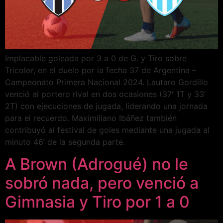
Implacable goleada por 3 a 0 de G. y Tiro sobre
Tricolor, en el duelo por la fecha 37 de Argentina –
Campeonato Primera Nacional 2024. Lautaro Gordillo
venció al portero rival en dos ocasiones (37′ 1T y 33′
2T) con ejecuciones de jugada, liderando una jornada
para el recuerdo. Maximiliano Ibáñez también
contribuyó al festival de goles mediante una jugada al
minuto 46’ de la segunda parte.
A Brown (Adrogué) no le
sobró nada, pero venció a
Gimnasia y Tiro por 1 a 0