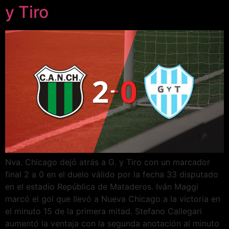
y Tiro
Nva. Chicago dejó atrás a G. y Tiro con un marcador
final 2 a 0 en el duelo válido por la fecha 33 disputado
en el estadio República de Mataderos. Iván Maggi
marcó el gol que llevó a Nueva Chicago a la victoria en
el minuto 15 de la primera mitad. Stefano Callegari
aumentó la ventaja con la segunda anotación al minuto