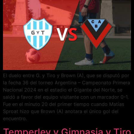
El duelo entre G. y Tiro y Brown (A), que se disputó por
la fecha 36 del torneo Argentina – Campeonato Primera
Nacional 2024 en el estadio el Gigante del Norte, se
saldó a favor del equipo visitante con un marcador 0-1.
Fue en el minuto 20 del primer tiempo cuando Matías
Sproat hizo que Brown (A) anotara el único gol del
encuentro.
Temperley y Gimnasia y Tiro