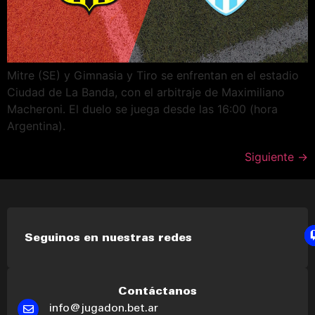
Mitre (SE) y Gimnasia y Tiro se enfrentan en el estadio
Ciudad de La Banda, con el arbitraje de Maximiliano
Macheroni. El duelo se juega desde las 16:00 (hora
Argentina).
Siguiente
→
Seguinos en nuestras redes
Contáctanos
info@jugadon.bet.ar