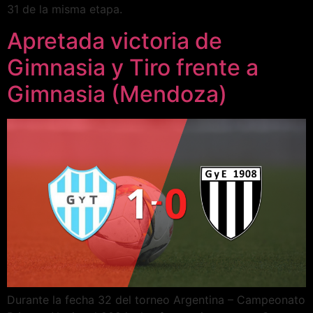
31 de la misma etapa.
Apretada victoria de
Gimnasia y Tiro frente a
Gimnasia (Mendoza)
Durante la fecha 32 del torneo Argentina – Campeonato