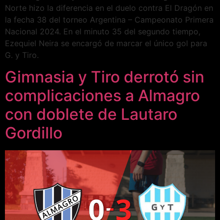
Norte hizo la diferencia en el duelo contra El Dragón en
la fecha 38 del torneo Argentina – Campeonato Primera
Nacional 2024. En el minuto 35 del segundo tiempo,
Ezequiel Neira se encargó de marcar el único gol para
G. y Tiro.
Gimnasia y Tiro derrotó sin
complicaciones a Almagro
con doblete de Lautaro
Gordillo