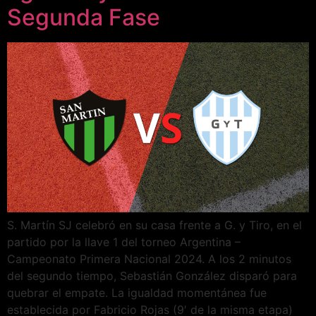
Segunda Fase
S. Martín SJ celebró en su casa frente a G. y Tiro, en el
partido por la llave 1 del torneo Argentina –
Campeonato Primera Nacional 2024. A los 2 minutos
del segundo tiempo, Sebastián González disparó para
quebrar el empate. La igualdad momentánea fue
establecida por Fabricio Rojas (9′ de la misma etapa)