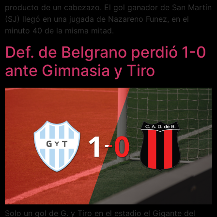
producto de un cabezazo. El gol ganador de San Martín
(SJ) llegó en una jugada de Nazareno Funez, en el
minuto 40 de la misma mitad.
Def. de Belgrano perdió 1-0
ante Gimnasia y Tiro
Solo un gol de G. y Tiro en el estadio el Gigante del