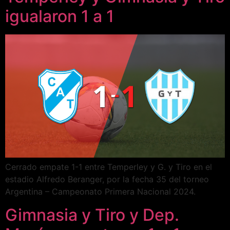
igualaron 1 a 1
Cerrado empate 1-1 entre Temperley y G. y Tiro en el
estadio Alfredo Beranger, por la fecha 35 del torneo
Argentina – Campeonato Primera Nacional 2024.
Gimnasia y Tiro y Dep.