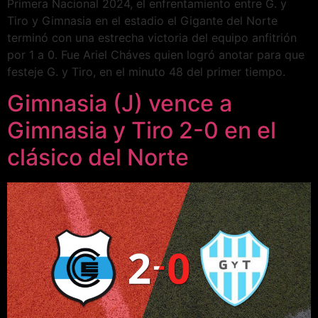
Primera Nacional 2024, el enfrentamiento entre G. y
Tiro y Gimnasia en el estadio el Gigante del Norte
terminó con una estrecha victoria del equipo anfitrión
por 1 a 0. Fue Ariel Cháves quien logró anotar para que
festeje G. y Tiro, en el minuto 48 del primer tiempo.
Gimnasia (J) vence a
Gimnasia y Tiro 2-0 en el
clásico del Norte