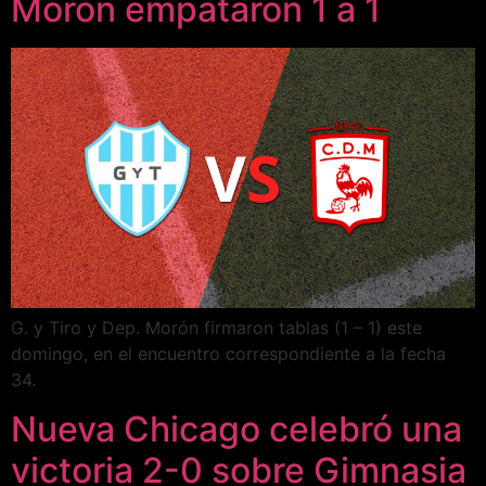
Morón empataron 1 a 1
G. y Tiro y Dep. Morón firmaron tablas (1 – 1) este
domingo, en el encuentro correspondiente a la fecha
34.
Nueva Chicago celebró una
victoria 2-0 sobre Gimnasia