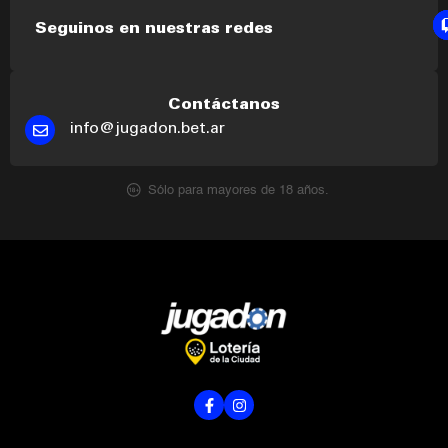
Seguinos en nuestras redes
Contáctanos
info@jugadon.bet.ar
Sólo para mayores de 18 años.