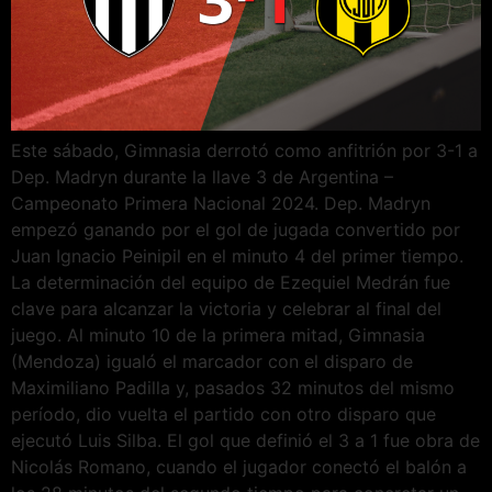
Este sábado, Gimnasia derrotó como anfitrión por 3-1 a
Dep. Madryn durante la llave 3 de Argentina –
Campeonato Primera Nacional 2024. Dep. Madryn
empezó ganando por el gol de jugada convertido por
Juan Ignacio Peinipil en el minuto 4 del primer tiempo.
La determinación del equipo de Ezequiel Medrán fue
clave para alcanzar la victoria y celebrar al final del
juego. Al minuto 10 de la primera mitad, Gimnasia
(Mendoza) igualó el marcador con el disparo de
Maximiliano Padilla y, pasados 32 minutos del mismo
período, dio vuelta el partido con otro disparo que
ejecutó Luis Silba. El gol que definió el 3 a 1 fue obra de
Nicolás Romano, cuando el jugador conectó el balón a