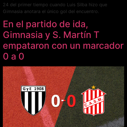
24 del primer tiempo cuando Luis Silba hizo que
Gimnasia anotara el único gol del encuentro.
En el partido de ida,
Gimnasia y S. Martín T
empataron con un marcador
0 a 0