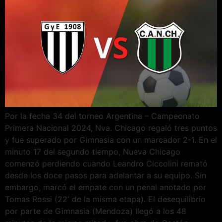
Por la fecha 34 del torneo Argentina – Campeonato
Primera Nacional 2024, Nva. Chicago regaló tres puntos
y fue superado por Gimnasia con un marcador 2-1. En el
minuto 17 del segundo tiempo, Nueva Chicago
comenzó perdiendo cuando Leandro Ciccolini remató
desde los doce pasos para adelantar a su equipo. Sin
embargo, marcó el empate con un penal anotado por
Tomas Rossi (22′ de la misma etapa). El desequilibrio
por parte de Gimnasia (Mendoza) llegó a los 48