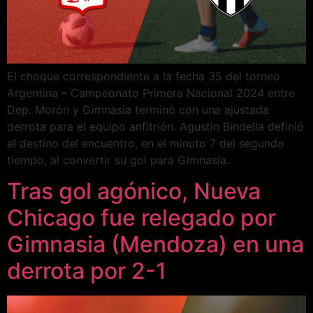
El choque correspondiente a la fecha 35 del torneo
Argentina – Campeonato Primera Nacional 2024 entre
Dep. Morón y Gimnasia terminó con una ajustada
derrota para el equipo anfitrión. Agustín Bindella definió
el destino del encuentro, en el minuto 7 del segundo
tiempo, al convertir su gol para Gimnasia.
Tras gol agónico, Nueva
Chicago fue relegado por
Gimnasia (Mendoza) en una
derrota por 2-1