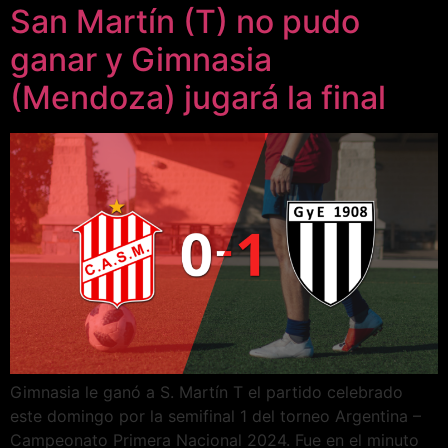
San Martín (T) no pudo
ganar y Gimnasia
(Mendoza) jugará la final
Gimnasia le ganó a S. Martín T el partido celebrado
este domingo por la semifinal 1 del torneo Argentina –
Campeonato Primera Nacional 2024. Fue en el minuto