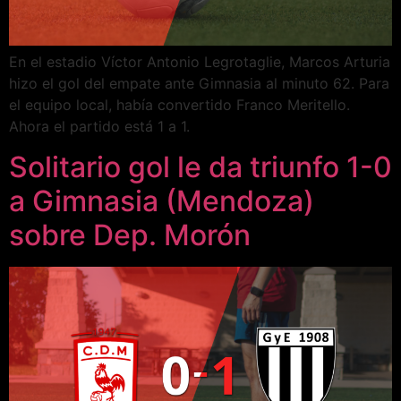
En el estadio Víctor Antonio Legrotaglie, Marcos Arturia
hizo el gol del empate ante Gimnasia al minuto 62. Para
el equipo local, había convertido Franco Meritello.
Ahora el partido está 1 a 1.
Solitario gol le da triunfo 1-0
a Gimnasia (Mendoza)
sobre Dep. Morón