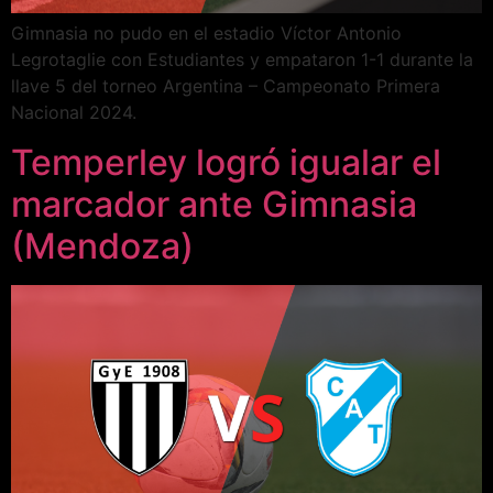
Gimnasia no pudo en el estadio Víctor Antonio
Legrotaglie con Estudiantes y empataron 1-1 durante la
llave 5 del torneo Argentina – Campeonato Primera
Nacional 2024.
Temperley logró igualar el
marcador ante Gimnasia
(Mendoza)