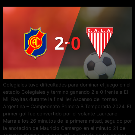
Colegiales tuvo dificultades para dominar el juego en el
estadio Colegiales y terminó ganando 2 a 0 frente a El
Mil Rayitas durante la final 1er Ascenso del torneo
Argentina – Campeonato Primera B Temporada 2024. El
primer gol fue convertido por el volante Laureano
Marra a los 26 minutos de la primera mitad, seguido por
la anotación de Mauricio Camargo en el minuto 21 del