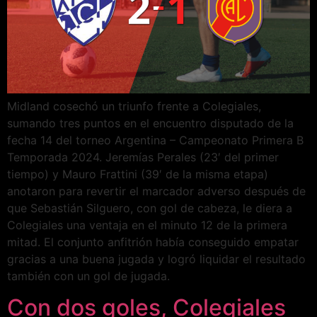
Midland cosechó un triunfo frente a Colegiales,
sumando tres puntos en el encuentro disputado de la
fecha 14 del torneo Argentina – Campeonato Primera B
Temporada 2024. Jeremías Perales (23′ del primer
tiempo) y Mauro Frattini (39′ de la misma etapa)
anotaron para revertir el marcador adverso después de
que Sebastián Silguero, con gol de cabeza, le diera a
Colegiales una ventaja en el minuto 12 de la primera
mitad. El conjunto anfitrión había conseguido empatar
gracias a una buena jugada y logró liquidar el resultado
también con un gol de jugada.
Con dos goles, Colegiales