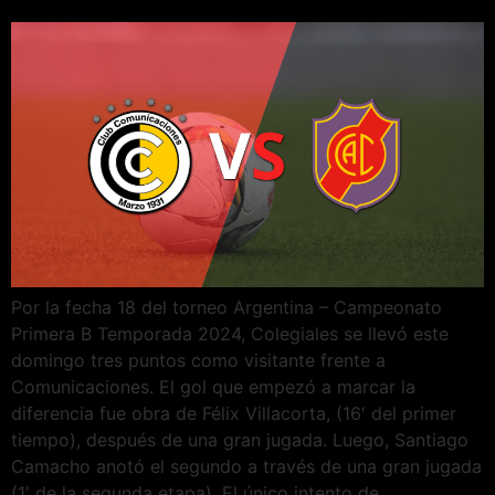
Por la fecha 18 del torneo Argentina – Campeonato
Primera B Temporada 2024, Colegiales se llevó este
domingo tres puntos como visitante frente a
Comunicaciones. El gol que empezó a marcar la
diferencia fue obra de Félix Villacorta, (16′ del primer
tiempo), después de una gran jugada. Luego, Santiago
Camacho anotó el segundo a través de una gran jugada
(1′ de la segunda etapa). El único intento de