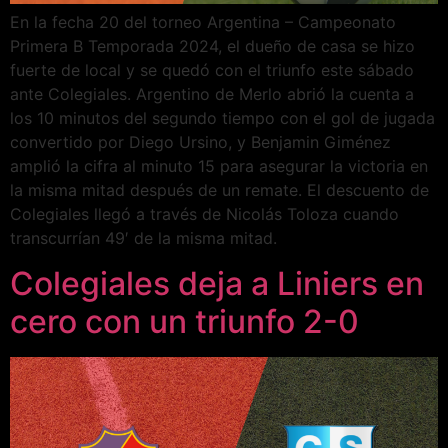
En la fecha 20 del torneo Argentina – Campeonato
Primera B Temporada 2024, el dueño de casa se hizo
fuerte de local y se quedó con el triunfo este sábado
ante Colegiales. Argentino de Merlo abrió la cuenta a
los 10 minutos del segundo tiempo con el gol de jugada
convertido por Diego Ursino, y Benjamin Giménez
amplió la cifra al minuto 15 para asegurar la victoria en
la misma mitad después de un remate. El descuento de
Colegiales llegó a través de Nicolás Toloza cuando
transcurrían 49′ de la misma mitad.
Colegiales deja a Liniers en
cero con un triunfo 2-0