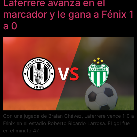
Laferrere avanza en el
marcador y le gana a Fénix 1
a 0
Con una jugada de Braian Chávez, Laferrere vence 1-0 a
Fénix en el estadio Roberto Ricardo Larrosa. El gol fue
en el minuto 47.