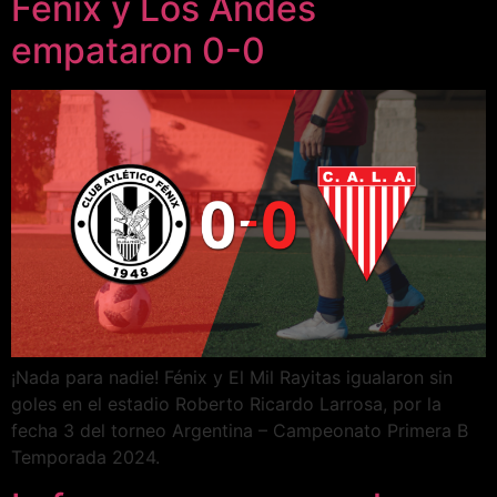
Fénix y Los Andes
empataron 0-0
¡Nada para nadie! Fénix y El Mil Rayitas igualaron sin
goles en el estadio Roberto Ricardo Larrosa, por la
fecha 3 del torneo Argentina – Campeonato Primera B
Temporada 2024.