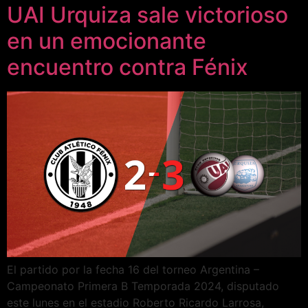
UAI Urquiza sale victorioso
en un emocionante
encuentro contra Fénix
El partido por la fecha 16 del torneo Argentina –
Campeonato Primera B Temporada 2024, disputado
este lunes en el estadio Roberto Ricardo Larrosa,