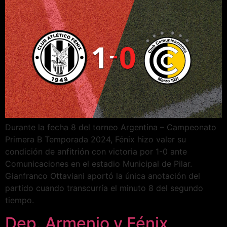
Durante la fecha 8 del torneo Argentina – Campeonato
Primera B Temporada 2024, Fénix hizo valer su
condición de anfitrión con victoria por 1-0 ante
Comunicaciones en el estadio Municipal de Pilar.
Gianfranco Ottaviani aportó la única anotación del
partido cuando transcurría el minuto 8 del segundo
tiempo.
Dep. Armenio y Fénix