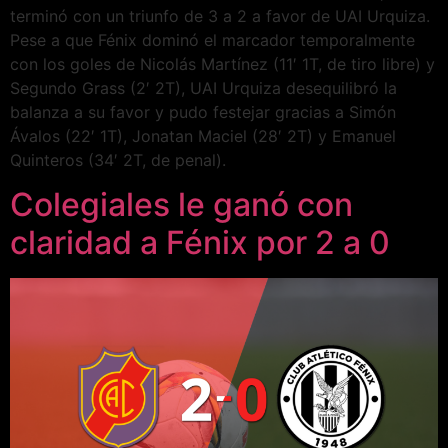
terminó con un triunfo de 3 a 2 a favor de UAI Urquiza.
Pese a que Fénix dominó el marcador temporalmente
con los goles de Nicolás Martínez (11′ 1T, de tiro libre) y
Segundo Grass (2′ 2T), UAI Urquiza desequilibró la
balanza a su favor y pudo festejar gracias a Simón
Ávalos (22′ 1T), Jonatan Maciel (28′ 2T) y Emanuel
Quinteros (34′ 2T, de penal).
Colegiales le ganó con
claridad a Fénix por 2 a 0