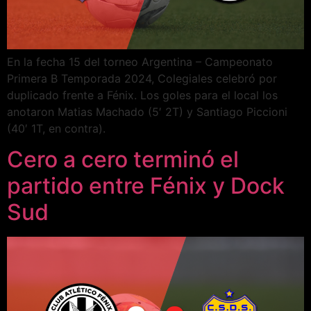
En la fecha 15 del torneo Argentina – Campeonato
Primera B Temporada 2024, Colegiales celebró por
duplicado frente a Fénix. Los goles para el local los
anotaron Matias Machado (5′ 2T) y Santiago Piccioni
(40′ 1T, en contra).
Cero a cero terminó el
partido entre Fénix y Dock
Sud