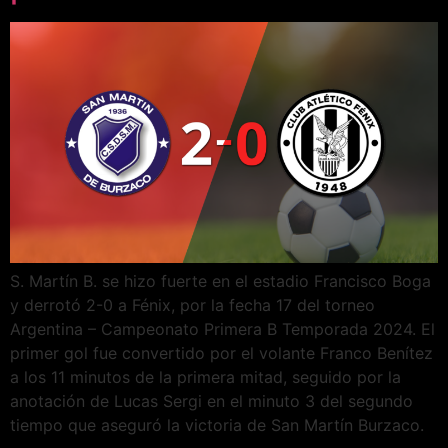
S. Martín B. se hizo fuerte en el estadio Francisco Boga
y derrotó 2-0 a Fénix, por la fecha 17 del torneo
Argentina – Campeonato Primera B Temporada 2024. El
primer gol fue convertido por el volante Franco Benítez
a los 11 minutos de la primera mitad, seguido por la
anotación de Lucas Sergi en el minuto 3 del segundo
tiempo que aseguró la victoria de San Martín Burzaco.