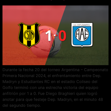
Durante la fecha 20 del torneo Argentina – Campeonato
Primera Nacional 2024, el enfrentamiento entre Dep.
Madryn y Estudiantes RC en el estadio Coliseo del
Golfo terminó con una estrecha victoria del equipo
anfitrión por 1 a 0. Fue Diego Braghieri quien logró
anotar para que festeje Dep. Madryn, en el minuto 48
del segundo tiempo.