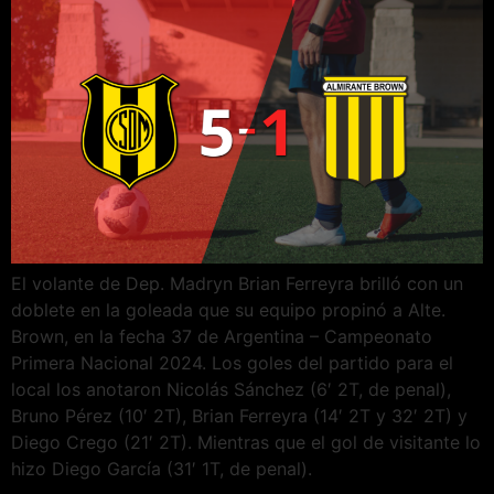
El volante de Dep. Madryn Brian Ferreyra brilló con un
doblete en la goleada que su equipo propinó a Alte.
Brown, en la fecha 37 de Argentina – Campeonato
Primera Nacional 2024. Los goles del partido para el
local los anotaron Nicolás Sánchez (6′ 2T, de penal),
Bruno Pérez (10′ 2T), Brian Ferreyra (14′ 2T y 32′ 2T) y
Diego Crego (21′ 2T). Mientras que el gol de visitante lo
hizo Diego García (31′ 1T, de penal).