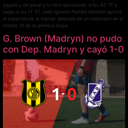
jugada y de penal y lo hizo ejecutando a los 42′ 1T y
luego a los 11′ 2T. Juan Ignacio Peinipil también aportó
al espectáculo al marcar después de un cabezazo en el
minuto 31 de la primera etapa.
G. Brown (Madryn) no pudo
con Dep. Madryn y cayó 1-0