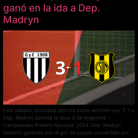
ganó en la ida a Dep.
Madryn
Este sábado, Gimnasia derrotó como anfitrión por 3-1 a
Dep. Madryn durante la llave 3 de Argentina –
Campeonato Primera Nacional 2024. Dep. Madryn
empezó ganando por el gol de jugada convertido por