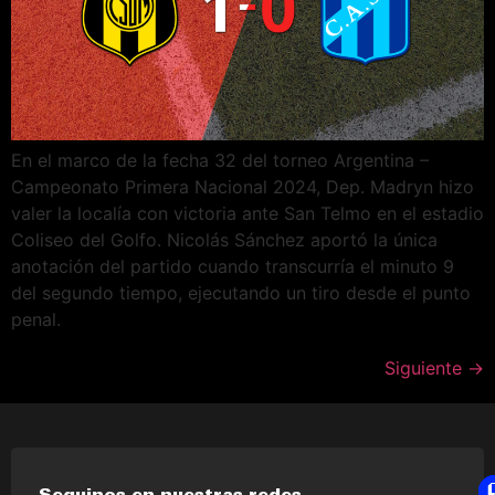
En el marco de la fecha 32 del torneo Argentina –
Campeonato Primera Nacional 2024, Dep. Madryn hizo
valer la localía con victoria ante San Telmo en el estadio
Coliseo del Golfo. Nicolás Sánchez aportó la única
anotación del partido cuando transcurría el minuto 9
del segundo tiempo, ejecutando un tiro desde el punto
penal.
Siguiente
→