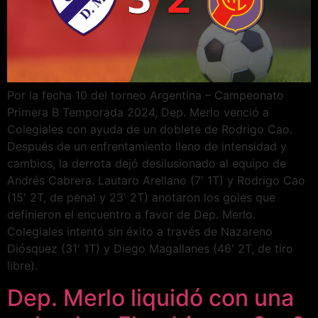
Por la fecha 10 del torneo Argentina – Campeonato
Primera B Temporada 2024, Dep. Merlo venció a
Colegiales con ayuda de un doblete de Rodrigo Cao.
Después de un enfrentamiento lleno de intensidad y
cambios, la derrota dejó desilusionado al equipo de
Andrés Cabrera. Lautaro Arellano (7′ 1T) y Rodrigo Cao
(15′ 2T, de penal y 23′ 2T) anotaron los goles que
definieron el encuentro a favor de Dep. Merlo.
Colegiales intentó sin éxito a través de Nazareno
Diósquez (31′ 1T) y Diego Magallanes (46′ 2T, de tiro
libre).
Dep. Merlo liquidó con una