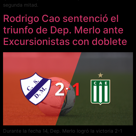
segunda mitad.
Rodrigo Cao sentenció el
triunfo de Dep. Merlo ante
Excursionistas con doblete
Durante la fecha 14, Dep. Merlo logró la victoria 2-1