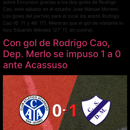
sobre Excursion gracias a los dos goles de Rodrigo
Cao, este sábado en el estadio José Manuel Moreno.
Los goles del partido para el local los anotó Rodrigo
Cao (6′ 1T y 46′ 1T). Mientras que el gol de visitante lo
hizo Eduardo Méndez (27′ 1T, en contra).
Con gol de Rodrigo Cao,
Dep. Merlo se impuso 1 a 0
ante Acassuso