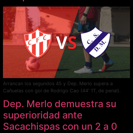
Arrancan los segundos 45 y Dep. Merlo supera a
Cañuelas con gol de Rodrigo Cao (44′ 1T, de penal).
Dep. Merlo demuestra su
superioridad ante
Sacachispas con un 2 a 0