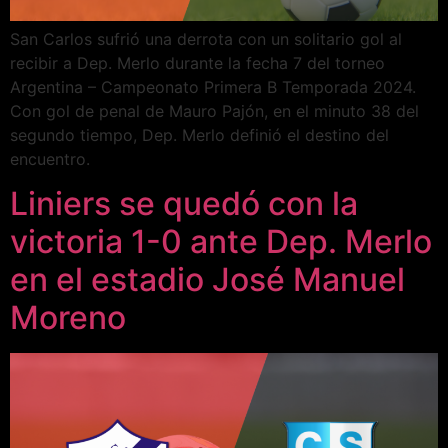
San Carlos sufrió una derrota con un solitario gol al
recibir a Dep. Merlo durante la fecha 7 del torneo
Argentina – Campeonato Primera B Temporada 2024.
Con gol de penal de Mauro Pajón, en el minuto 38 del
segundo tiempo, Dep. Merlo definió el destino del
encuentro.
Liniers se quedó con la
victoria 1-0 ante Dep. Merlo
en el estadio José Manuel
Moreno