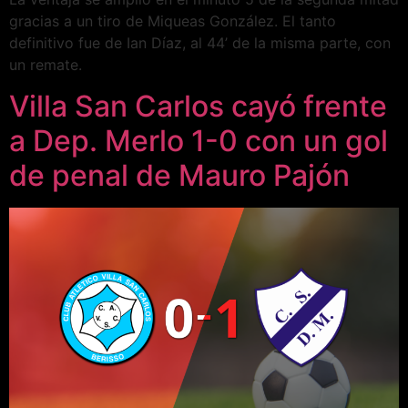
gracias a un tiro de Miqueas González. El tanto
definitivo fue de Ian Díaz, al 44’ de la misma parte, con
un remate.
Villa San Carlos cayó frente
a Dep. Merlo 1-0 con un gol
de penal de Mauro Pajón