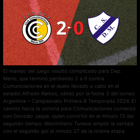
El manejo del juego resultó complicado para Dep.
Merlo, que terminó perdiendo 2 a 0 contra
Comunicaciones en el duelo llevado a cabo en el
estadio Alfredo Ramos, válido por la fecha 3 del torneo
Argentina – Campeonato Primera B Temporada 2024. El
camino hacia la victoria para Comunicaciones comenzó
con Gonzalo Jaque, quien convirtió en el minuto 13 del
segundo tiempo. Maximiliano Tunessi amplió la ventaja
con el segundo gol al minuto 27 de la misma etapa.