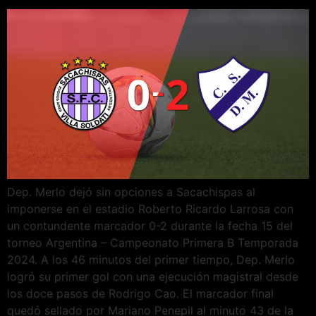
Dep. Merlo dejó sin opciones a Sacachispas al
imponerse en el estadio Roberto Ricardo Larrosa con
un contundente marcador 0-2 durante la fecha 15 del
torneo Argentina – Campeonato Primera B Temporada
2024. A los 46 minutos del primer tiempo, Dep. Merlo
logró su primer gol con una ejecución magistral desde
los doce pasos de Rodrigo Cao. El marcador final
quedó sellado por Mariano Penepil al minuto 43 de la