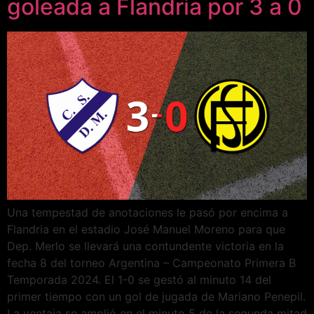
goleada a Flandria por 3 a 0
Una tempestad de anotaciones le pasó por encima a
Flandria en el estadio José Manuel Moreno para que
Dep. Merlo se llevará una contundente victoria en la
fecha 8 del torneo Argentina – Campeonato Primera B
Temporada 2024. El 1-0 se gestó al minuto 14 del
primer tiempo con un gol de jugada de Mariano Penepil.
La ventaja se amplió en el minuto 5 de la segunda mitad