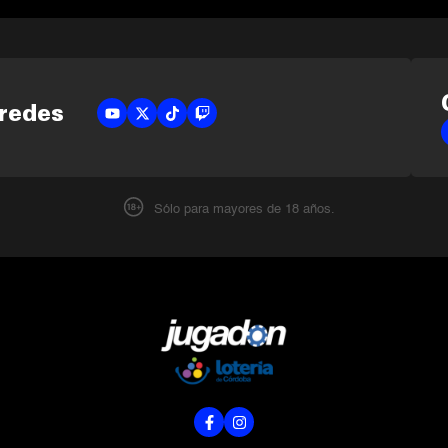
 redes
Sólo para mayores de 18 años.