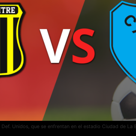
 Def. Unidos, que se enfrentan en el estadio Ciudad de La 