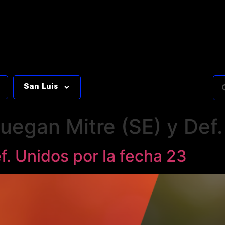
San Luis
uegan Mitre (SE) y Def
ef. Unidos por la fecha 23