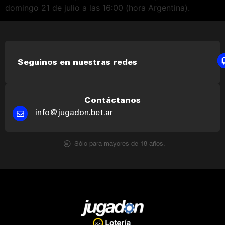
domingo 21 de julio a las 16:00 (hora Argentina).
Seguinos en nuestras redes
Contáctanos
info@jugadon.bet.ar
Sólo para mayores de 18 años.