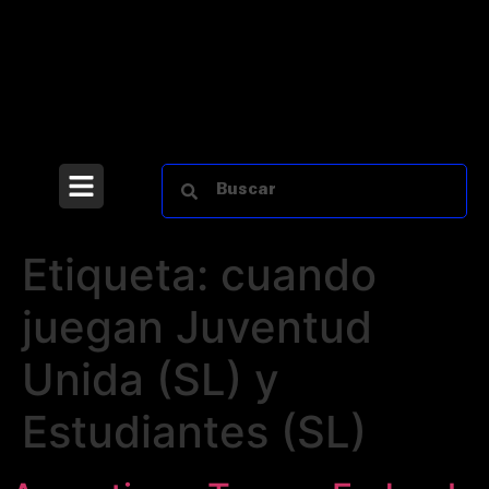
Etiqueta:
cuando
juegan Juventud
Unida (SL) y
Estudiantes (SL)