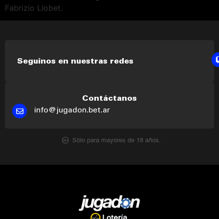
Fabrizio Llobet.
Seguinos en nuestras redes
Contáctanos
info@jugadon.bet.ar
Sólo para mayores de 18 años.