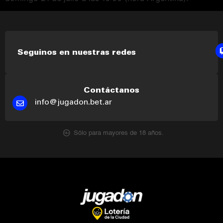
Seguinos en nuestras redes
Contáctanos
info@jugadon.bet.ar
Sólo para mayores de 18 años.