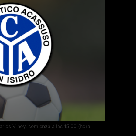
Carlos V hoy, comienza a las 15:00 (hora