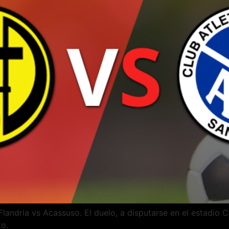
Flandria vs Acassuso. El duelo, a disputarse en el estadio 
to.