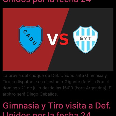
La previa del choque de Def. Unidos ante Gimnasia y
Tiro, a disputarse en el estadio Gigante de Villa Fox el
domingo 21 de julio desde las 15:00 (hora Argentina). El
árbitro será Diego Ceballos.
Gimnasia y Tiro visita a Def.
Unidos por la fecha 24