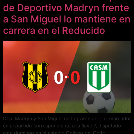
de Deportivo Madryn frente
a San Miguel lo mantiene en
carrera en el Reducido
Dep. Madryn y San Miguel no lograron abrir el marcador
en el partido correspondiente a la llave 7, disputado
este domingo en el estadio Coliseo del Golfo.