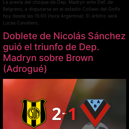
La previa del choque de Dep. Madryn ante Def. de
Belgrano, a disputarse en el estadio Coliseo del Golfo
hoy desde las 15:00 (hora Argentina). El árbitro será
Lucas Cavallero.
Doblete de Nicolás Sánchez
guió el triunfo de Dep.
Madryn sobre Brown
(Adrogué)