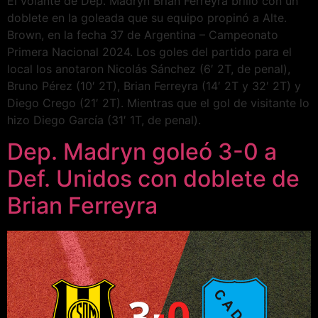
El volante de Dep. Madryn Brian Ferreyra brilló con un
doblete en la goleada que su equipo propinó a Alte.
Brown, en la fecha 37 de Argentina – Campeonato
Primera Nacional 2024. Los goles del partido para el
local los anotaron Nicolás Sánchez (6′ 2T, de penal),
Bruno Pérez (10′ 2T), Brian Ferreyra (14′ 2T y 32′ 2T) y
Diego Crego (21′ 2T). Mientras que el gol de visitante lo
hizo Diego García (31′ 1T, de penal).
Dep. Madryn goleó 3-0 a
Def. Unidos con doblete de
Brian Ferreyra