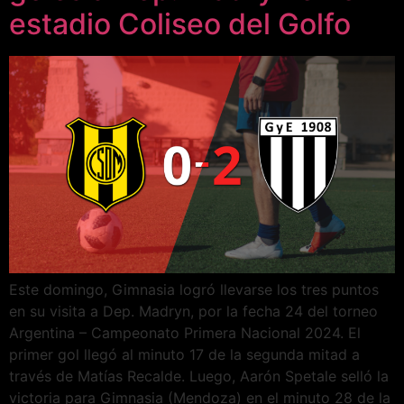
estadio Coliseo del Golfo
Este domingo, Gimnasia logró llevarse los tres puntos
en su visita a Dep. Madryn, por la fecha 24 del torneo
Argentina – Campeonato Primera Nacional 2024. El
primer gol llegó al minuto 17 de la segunda mitad a
través de Matías Recalde. Luego, Aarón Spetale selló la
victoria para Gimnasia (Mendoza) en el minuto 28 de la