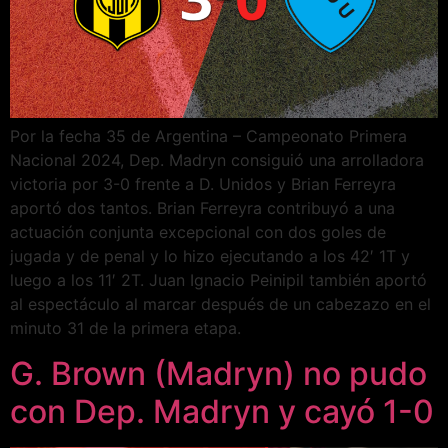
Por la fecha 35 de Argentina – Campeonato Primera
Nacional 2024, Dep. Madryn consiguió una arrolladora
victoria por 3-0 frente a D. Unidos y Brian Ferreyra
aportó dos tantos. Brian Ferreyra contribuyó a una
actuación conjunta excepcional con dos goles de
jugada y de penal y lo hizo ejecutando a los 42′ 1T y
luego a los 11′ 2T. Juan Ignacio Peinipil también aportó
al espectáculo al marcar después de un cabezazo en el
minuto 31 de la primera etapa.
G. Brown (Madryn) no pudo
con Dep. Madryn y cayó 1-0