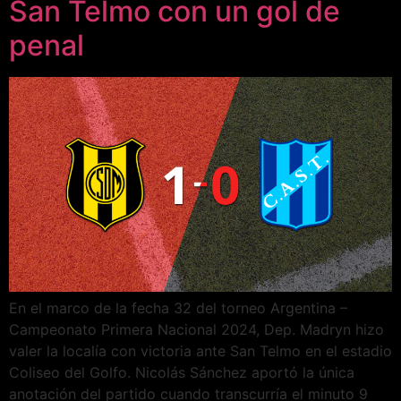
San Telmo con un gol de
penal
En el marco de la fecha 32 del torneo Argentina –
Campeonato Primera Nacional 2024, Dep. Madryn hizo
valer la localía con victoria ante San Telmo en el estadio
Coliseo del Golfo. Nicolás Sánchez aportó la única
anotación del partido cuando transcurría el minuto 9