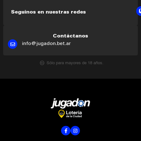
Seguinos en nuestras redes
Contáctanos
info@jugadon.bet.ar
Sólo para mayores de 18 años.