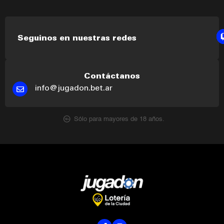
Seguinos en nuestras redes
Contáctanos
info@jugadon.bet.ar
Sólo para mayores de 18 años.