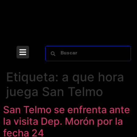
Etiqueta:
a que hora
juega San Telmo
San Telmo se enfrenta ante
la visita Dep. Morón por la
fecha 24