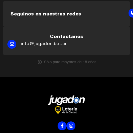
Seguinos en nuestras redes
Contáctanos
info@jugadon.bet.ar
Sólo para mayores de 18 años.