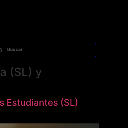
a (SL) y
s Estudiantes (SL)