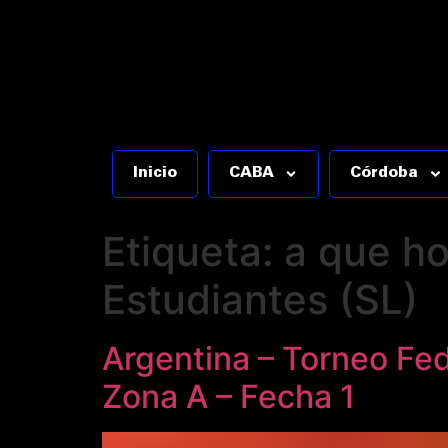
Inicio
CABA
Córdoba
Etiqueta:
a que ho
Estudiantes (SL)
Argentina – Torneo Fed
Zona A – Fecha 1