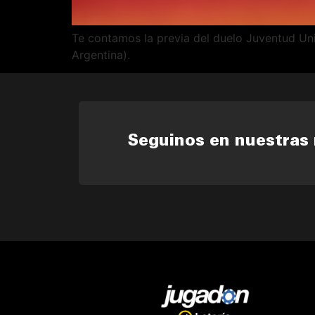
Te contamos la previa del duelo Juventud Unid
Argentina).
Seguinos en nuestras