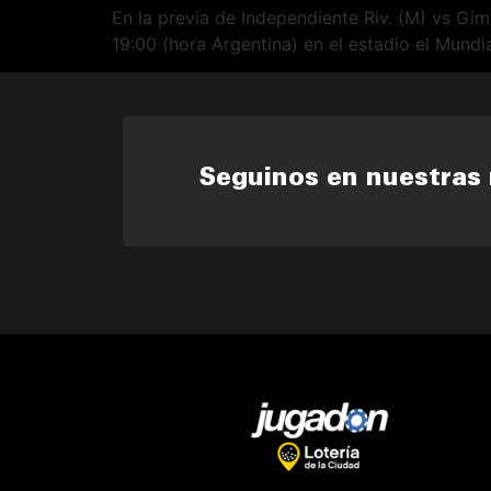
En la previa de Independiente Riv. (M) vs Gimn
19:00 (hora Argentina) en el estadio el Mundi
Seguinos en nuestras