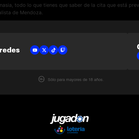
asia, todo lo que tienes que saber de la cita que está prev
alista de Mendoza.
 redes
Sólo para mayores de 18 años.