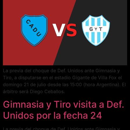
La previa del choque de Def. Unidos ante Gimnasia y
Tiro, a disputarse en el estadio Gigante de Villa Fox el
domingo 21 de julio desde las 15:00 (hora Argentina). El
árbitro será Diego Ceballos.
Gimnasia y Tiro visita a Def.
Unidos por la fecha 24
La previa del choque de Def. Unidos ante Gimnasia y