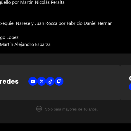
üello por Martín Nicolás Peralta
Exequiel Narese y Juan Rocca por Fabricio Daniel Hernán
iago Lopez
 Martín Alejandro Esparza
 redes
Sólo para mayores de 18 años.