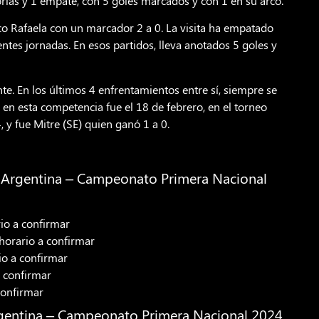
rias y 1 empate, con 5 goles marcados y con 1 en su arco.
tico Rafaela con un marcador 2 a 0. La visita ha empatado
ntes jornadas. En esos partidos, lleva anotados 5 goles y
ante. En los últimos 4 enfrentamientos entre sí, siempre se
 en esta competencia fue el 18 de febrero, en el torneo
y fue Mitre (SE) quien ganó 1 a 0.
 Argentina – Campeonato Primera Nacional
rio a confirmar
horario a confirmar
io a confirmar
a confirmar
confirmar
rgentina – Campeonato Primera Nacional 2024